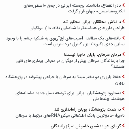
نادر انقطاع، دانشمند برجسته ایرانی در جمع «اسطوره‌های
الکترومغناطیس» جهان قرار گرفت
با تلاش محققان ایرانی محقق شد
طراحی داروهای هدفمندتر با شناسایی نقاط داغ مولکولی
یافته‌های یک مطالعه: آسیب‌های اچ‌آی‌وی به شبکیه چشم را با وجود
بینایی جدی بگیرید/ ابزار کنترل در دسترس است
درمان سرطان، پایان ماجرا نیست!
چرا بازماندگان سرطان بیش از دیگران در معرض بیماری‌های قلبی
هستند؟
حفظ باروری دو دختر مبتلا به سرطان با جراحی پیشرفته در پژوهشگاه
رویان
دستاورد پژوهشگران ایرانی برای توسعه نسل جدید سامانه‌های
هوشمند چندعاملی
به همت پژوهشگاه رویان راه‌اندازی شد
نامیرا؛ جامع‌ترین بانک اطلاعاتی میکروRNAهای مرتبط با سرطان
گرمای هوا؛ دشمن خاموش تمرکز رانندگان