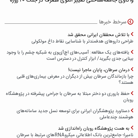
واکاوی جامعه‌شناختی تغییر الگوی مصرف در جنگ ۴۰ روزه
سرخط خبرها
با تلاش محققان ایرانی محقق شد
طراحی داروهای هدفمندتر با شناسایی نقاط داغ مولکولی
یافته‌های یک مطالعه: آسیب‌های اچ‌آی‌وی به شبکیه چشم را با وجود
بینایی جدی بگیرید/ ابزار کنترل در دسترس است
درمان سرطان، پایان ماجرا نیست!
چرا بازماندگان سرطان بیش از دیگران در معرض بیماری‌های قلبی
هستند؟
حفظ باروری دو دختر مبتلا به سرطان با جراحی پیشرفته در پژوهشگاه
رویان
دستاورد پژوهشگران ایرانی برای توسعه نسل جدید سامانه‌های
هوشمند چندعاملی
به همت پژوهشگاه رویان راه‌اندازی شد
نامیرا؛ جامع‌ترین بانک اطلاعاتی میکروRNAهای مرتبط با سرطان