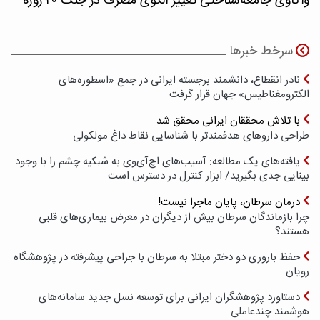
واکاوی جامعه‌شناختی تغییر الگوی مصرف در جنگ ۴۰ روزه
سرخط خبرها
نادر انقطاع، دانشمند برجسته ایرانی در جمع «اسطوره‌های
الکترومغناطیس» جهان قرار گرفت
با تلاش محققان ایرانی محقق شد
طراحی داروهای هدفمندتر با شناسایی نقاط داغ مولکولی
یافته‌های یک مطالعه: آسیب‌های اچ‌آی‌وی به شبکیه چشم را با وجود
بینایی جدی بگیرید/ ابزار کنترل در دسترس است
درمان سرطان، پایان ماجرا نیست!
چرا بازماندگان سرطان بیش از دیگران در معرض بیماری‌های قلبی
هستند؟
حفظ باروری دو دختر مبتلا به سرطان با جراحی پیشرفته در پژوهشگاه
رویان
دستاورد پژوهشگران ایرانی برای توسعه نسل جدید سامانه‌های
هوشمند چندعاملی