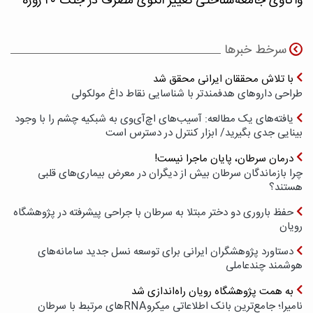
واکاوی جامعه‌شناختی تغییر الگوی مصرف در جنگ ۴۰ روزه
سرخط خبرها
با تلاش محققان ایرانی محقق شد
طراحی داروهای هدفمندتر با شناسایی نقاط داغ مولکولی
یافته‌های یک مطالعه: آسیب‌های اچ‌آی‌وی به شبکیه چشم را با وجود
بینایی جدی بگیرید/ ابزار کنترل در دسترس است
درمان سرطان، پایان ماجرا نیست!
چرا بازماندگان سرطان بیش از دیگران در معرض بیماری‌های قلبی
هستند؟
حفظ باروری دو دختر مبتلا به سرطان با جراحی پیشرفته در پژوهشگاه
رویان
دستاورد پژوهشگران ایرانی برای توسعه نسل جدید سامانه‌های
هوشمند چندعاملی
به همت پژوهشگاه رویان راه‌اندازی شد
نامیرا؛ جامع‌ترین بانک اطلاعاتی میکروRNAهای مرتبط با سرطان