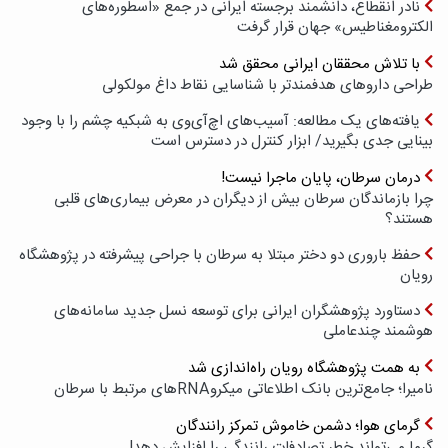
نادر انقطاع، دانشمند برجسته ایرانی در جمع «اسطوره‌های
الکترومغناطیس» جهان قرار گرفت
با تلاش محققان ایرانی محقق شد
طراحی داروهای هدفمندتر با شناسایی نقاط داغ مولکولی
یافته‌های یک مطالعه: آسیب‌های اچ‌آی‌وی به شبکیه چشم را با وجود
بینایی جدی بگیرید/ ابزار کنترل در دسترس است
درمان سرطان، پایان ماجرا نیست!
چرا بازماندگان سرطان بیش از دیگران در معرض بیماری‌های قلبی
هستند؟
حفظ باروری دو دختر مبتلا به سرطان با جراحی پیشرفته در پژوهشگاه
رویان
دستاورد پژوهشگران ایرانی برای توسعه نسل جدید سامانه‌های
هوشمند چندعاملی
به همت پژوهشگاه رویان راه‌اندازی شد
نامیرا؛ جامع‌ترین بانک اطلاعاتی میکروRNAهای مرتبط با سرطان
گرمای هوا؛ دشمن خاموش تمرکز رانندگان
گرما می‌تواند خطر تصادفات رانندگی را افزایش دهد!