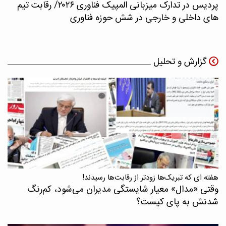
پردیس در تدارک میزبانی المپیک فناوری ۲۰۲۶/ رقابت تیم
های داخلی و خارجی در شش حوزه فناوری
گزارش و تحلیل
هفته ای که تبریک‌ها زودتر از رقابت‌ها رسیدند!
وقتی «مدال‌» معیار شایستگی مدیران می‌شود، کم‌رنگ
شدنش به پای کیست؟