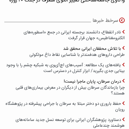
واکاوی جامعه‌شناختی تغییر الگوی مصرف در جنگ ۴۰ روزه
سرخط خبرها
نادر انقطاع، دانشمند برجسته ایرانی در جمع «اسطوره‌های
الکترومغناطیس» جهان قرار گرفت
با تلاش محققان ایرانی محقق شد
طراحی داروهای هدفمندتر با شناسایی نقاط داغ مولکولی
یافته‌های یک مطالعه: آسیب‌های اچ‌آی‌وی به شبکیه چشم را با وجود
بینایی جدی بگیرید/ ابزار کنترل در دسترس است
درمان سرطان، پایان ماجرا نیست!
چرا بازماندگان سرطان بیش از دیگران در معرض بیماری‌های قلبی
هستند؟
حفظ باروری دو دختر مبتلا به سرطان با جراحی پیشرفته در پژوهشگاه
رویان
دستاورد پژوهشگران ایرانی برای توسعه نسل جدید سامانه‌های
هوشمند چندعاملی