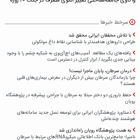
واکاوی جامعه‌شناختی تغییر الگوی مصرف در جنگ ۴۰ روزه
سرخط خبرها
با تلاش محققان ایرانی محقق شد
طراحی داروهای هدفمندتر با شناسایی نقاط داغ مولکولی
یافته‌های یک مطالعه: آسیب‌های اچ‌آی‌وی به شبکیه چشم را با وجود
بینایی جدی بگیرید/ ابزار کنترل در دسترس است
درمان سرطان، پایان ماجرا نیست!
چرا بازماندگان سرطان بیش از دیگران در معرض بیماری‌های قلبی
هستند؟
حفظ باروری دو دختر مبتلا به سرطان با جراحی پیشرفته در پژوهشگاه
رویان
دستاورد پژوهشگران ایرانی برای توسعه نسل جدید سامانه‌های
هوشمند چندعاملی
به همت پژوهشگاه رویان راه‌اندازی شد
نامیرا؛ جامع‌ترین بانک اطلاعاتی میکروRNAهای مرتبط با سرطان