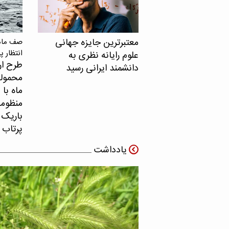
معتبرترین جایزه جهانی
صف ماهو
انتظار پ
علوم رایانه نظری به
طرح ار
دانشمند ایرانی رسید
محموله
ماه با 
منظومه 
باریک ب
پرتاب 
یادداشت