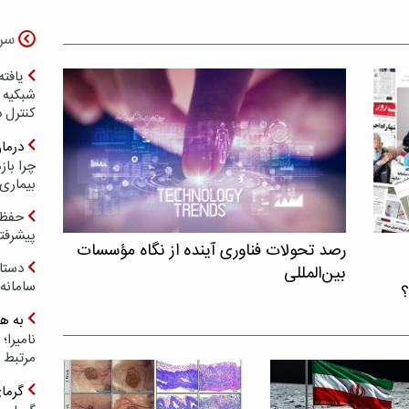
سر
یافته
شبکیه چ
کنترل 
درما
چرا با
بیماری
حفظ ب
پیشرفت
رصد تحولات فناوری آینده از نگاه مؤسسات
دستا
بین‌المللی
سامانه
؟
به ه
مرتبط 
گرما