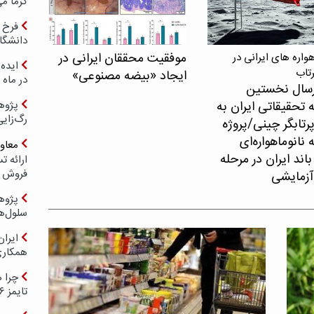
گرما می
فرخ 
دانشگا
موفقیت محققان ایرانی در
اره های ایرانی در
ایده 
رتاب
ایجاد «بیضه مصنوعی»
در ماه 
سال نخستین
 تحقیقاتی ایران به
پژوه
رگ‌زای
پرتابگر چینی/پروژه
نانوماهواره‌ای
معاو
اند ایران در مرحله
فروش د
آزمایشی
پژوهش
سلول‌ه
ایرا
همکار
چرا ه
تایمز ۲۰۲۶ حضور ندارد؟