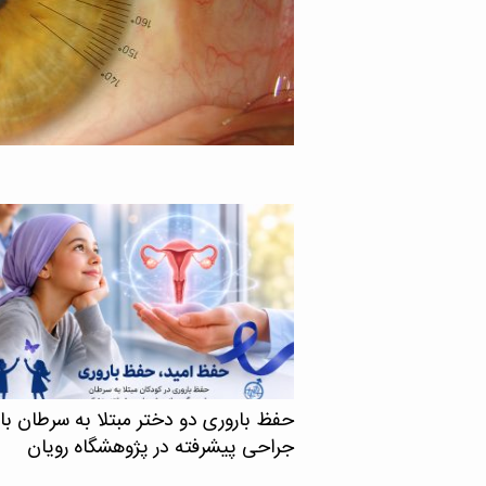
گاه علوم پزشکی تهران با
نشان می‌دهد اچ‌آی‌وی در
 ایمنی انسانی یا اچ‌آی‌وی
د، می‌تواند حتی زمانی […]
حفظ باروری دو دختر مبتلا به سرطان با
جراحی پیشرفته در پژوهشگاه رویان