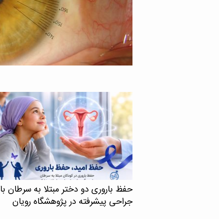
گاه علوم پزشکی تهران با
نشان می‌دهد اچ‌آی‌وی در
 ایمنی انسانی یا اچ‌آی‌وی
د، می‌تواند حتی زمانی […]
حفظ باروری دو دختر مبتلا به سرطان با
جراحی پیشرفته در پژوهشگاه رویان