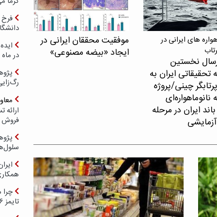
گرما می
فرخ 
دانشگا
موفقیت محققان ایرانی در
اره های ایرانی در
ایده 
رتاب
ایجاد «بیضه مصنوعی»
در ماه 
سال نخستین
 تحقیقاتی ایران به
پژوه
رگ‌زای
پرتابگر چینی/پروژه
نانوماهواره‌ای
معاو
اند ایران در مرحله
فروش د
آزمایشی
پژوهش
سلول‌ه
ایرا
همکار
چرا ه
تایمز ۲۰۲۶ حضور ندارد؟