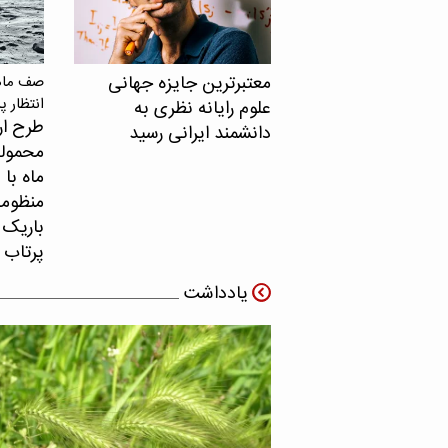
معتبرترین جایزه جهانی
صف ماهو
انتظار پ
علوم رایانه نظری به
طرح ار
دانشمند ایرانی رسید
محموله
ماه با 
منظومه 
باریک ب
پرتاب 
یادداشت