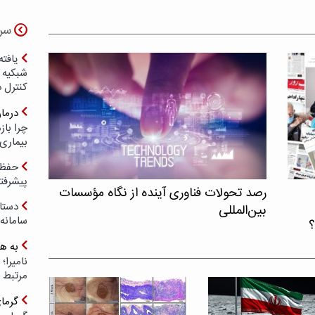
سر
یافته
شبکیه چ
کنترل 
درما
چرا با
بیماری
حفظ ب
پیشرفت
رصد تحولات فناوری آینده از نگاه مؤسسات
دستا
بین‌المللی
سامانه
؟
به ه
مرتبط 
گرما