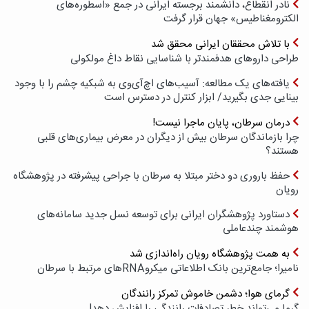
نادر انقطاع، دانشمند برجسته ایرانی در جمع «اسطوره‌های
الکترومغناطیس» جهان قرار گرفت
با تلاش محققان ایرانی محقق شد
طراحی داروهای هدفمندتر با شناسایی نقاط داغ مولکولی
یافته‌های یک مطالعه: آسیب‌های اچ‌آی‌وی به شبکیه چشم را با وجود
بینایی جدی بگیرید/ ابزار کنترل در دسترس است
درمان سرطان، پایان ماجرا نیست!
چرا بازماندگان سرطان بیش از دیگران در معرض بیماری‌های قلبی
هستند؟
حفظ باروری دو دختر مبتلا به سرطان با جراحی پیشرفته در پژوهشگاه
رویان
دستاورد پژوهشگران ایرانی برای توسعه نسل جدید سامانه‌های
هوشمند چندعاملی
به همت پژوهشگاه رویان راه‌اندازی شد
نامیرا؛ جامع‌ترین بانک اطلاعاتی میکروRNAهای مرتبط با سرطان
گرمای هوا؛ دشمن خاموش تمرکز رانندگان
گرما می‌تواند خطر تصادفات رانندگی را افزایش دهد!