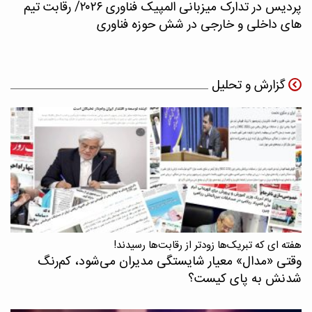
پردیس در تدارک میزبانی المپیک فناوری ۲۰۲۶/ رقابت تیم
های داخلی و خارجی در شش حوزه فناوری
گزارش و تحلیل
هفته ای که تبریک‌ها زودتر از رقابت‌ها رسیدند!
وقتی «مدال‌» معیار شایستگی مدیران می‌شود، کم‌رنگ
شدنش به پای کیست؟