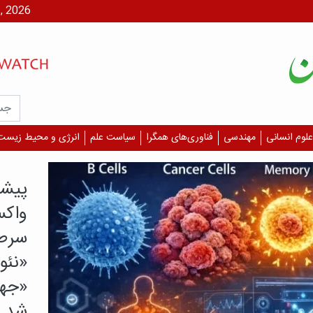
یکشنبه، ۱۸ م
علوم انسانی
مهندسی
فناوری‌های همگرا
سیاست علم
انرژی و محیط زیست
یافته م
کدام
بیشت
دارن
بررسی‌
همه دا