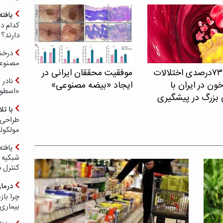
یافته
کدام د
دارند؟
درخش
مصنوعی
شیوع ۷۳درصدی اختلالات
موفقیت محققان ایرانی در
نادر 
ون در ایران با
ایجاد «بیضه مصنوعی»
«اسطور
 بزرگ در پیشگیری
با ت
طراحی 
مولکول
یافته
شبکیه چ
کنترل 
درما
چرا با
بیماری