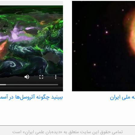
 ملی ایران
ببینید چگونه آئروسل‌ها در آس
یک تصویرسازی ناسا، آئروسل‌ها، ذرات
زمانی شش هفته‌ای ردیابی می‌کند.
ذرات ریزی که می‌توانند بر دمای جها
و غبار و آئروسل‌های نمک دریا – ه
تمامی حقوق این سایت متعلق به «دیده‌بان علمی ایران» است