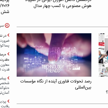
درخشش دانش آموزان ایرانی در المپیاد
پردیس
هوش مصنوعی با کسب چهار مدال
۲۶
شش حو
سر
در ن
ضرورت 
پسا‌کوا
«رسان
«قدرت‌
معاون 
قدرت ار
پیشر
رصد تحولات فناوری آینده از نگاه مؤسسات
شخصی‌س
بین‌المللی
«نئوآنت
؟
آسان‌تر
رقابت 