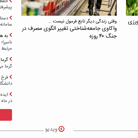
حفظ ب
پیشرفت
دستا
ورزی
وقتی زندگی دیگر تابع فرمول نیست ...
سامانه
واکاوی جامعه‌شناختی تغییر الگوی مصرف در
جنگ ۴۰ روزه
به ه
مرتبط 
گرما
گرما می
فرخ 
دانشگا
ایده 
در ماه 
ویدیو