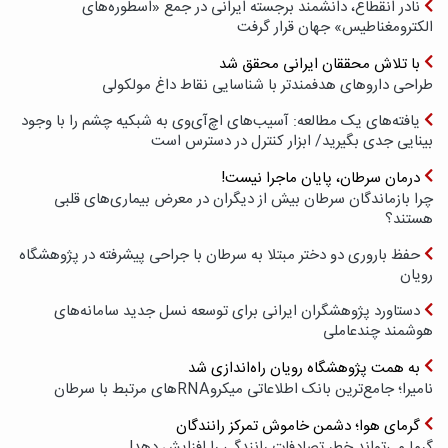
نادر انقطاع، دانشمند برجسته ایرانی در جمع «اسطوره‌های
الکترومغناطیس» جهان قرار گرفت
با تلاش محققان ایرانی محقق شد
طراحی داروهای هدفمندتر با شناسایی نقاط داغ مولکولی
یافته‌های یک مطالعه: آسیب‌های اچ‌آی‌وی به شبکیه چشم را با وجود
بینایی جدی بگیرید/ ابزار کنترل در دسترس است
درمان سرطان، پایان ماجرا نیست!
چرا بازماندگان سرطان بیش از دیگران در معرض بیماری‌های قلبی
هستند؟
حفظ باروری دو دختر مبتلا به سرطان با جراحی پیشرفته در پژوهشگاه
رویان
دستاورد پژوهشگران ایرانی برای توسعه نسل جدید سامانه‌های
هوشمند چندعاملی
به همت پژوهشگاه رویان راه‌اندازی شد
نامیرا؛ جامع‌ترین بانک اطلاعاتی میکروRNAهای مرتبط با سرطان
گرمای هوا؛ دشمن خاموش تمرکز رانندگان
گرما می‌تواند خطر تصادفات رانندگی را افزایش دهد!