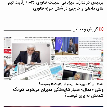
پردیس در تدارک میزبانی المپیک فناوری ۲۰۲۶/ رقابت تیم
های داخلی و خارجی در شش حوزه فناوری
گزارش و تحلیل
هفته ای که تبریک‌ها زودتر از رقابت‌ها رسیدند!
وقتی «مدال‌» معیار شایستگی مدیران می‌شود، کم‌رنگ
شدنش به پای کیست؟