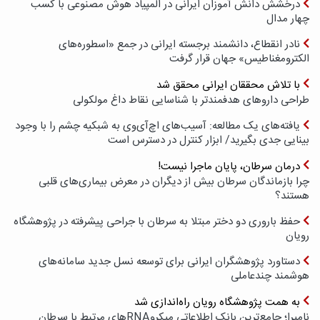
درخشش دانش آموزان ایرانی در المپیاد هوش مصنوعی با کسب
چهار مدال
نادر انقطاع، دانشمند برجسته ایرانی در جمع «اسطوره‌های
الکترومغناطیس» جهان قرار گرفت
با تلاش محققان ایرانی محقق شد
طراحی داروهای هدفمندتر با شناسایی نقاط داغ مولکولی
یافته‌های یک مطالعه: آسیب‌های اچ‌آی‌وی به شبکیه چشم را با وجود
بینایی جدی بگیرید/ ابزار کنترل در دسترس است
درمان سرطان، پایان ماجرا نیست!
چرا بازماندگان سرطان بیش از دیگران در معرض بیماری‌های قلبی
هستند؟
حفظ باروری دو دختر مبتلا به سرطان با جراحی پیشرفته در پژوهشگاه
رویان
دستاورد پژوهشگران ایرانی برای توسعه نسل جدید سامانه‌های
هوشمند چندعاملی
به همت پژوهشگاه رویان راه‌اندازی شد
نامیرا؛ جامع‌ترین بانک اطلاعاتی میکروRNAهای مرتبط با سرطان