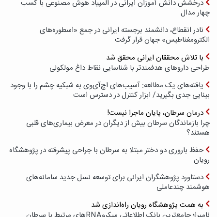
درخشش دانش آموزان ایرانی در المپیاد هوش مصنوعی با کسب
چهار مدال
نادر انقطاع، دانشمند برجسته ایرانی در جمع «اسطوره‌های
الکترومغناطیس» جهان قرار گرفت
با تلاش محققان ایرانی محقق شد
طراحی داروهای هدفمندتر با شناسایی نقاط داغ مولکولی
یافته‌های یک مطالعه: آسیب‌های اچ‌آی‌وی به شبکیه چشم را با وجود
بینایی جدی بگیرید/ ابزار کنترل در دسترس است
درمان سرطان، پایان ماجرا نیست!
چرا بازماندگان سرطان بیش از دیگران در معرض بیماری‌های قلبی
هستند؟
حفظ باروری دو دختر مبتلا به سرطان با جراحی پیشرفته در پژوهشگاه
رویان
دستاورد پژوهشگران ایرانی برای توسعه نسل جدید سامانه‌های
هوشمند چندعاملی
به همت پژوهشگاه رویان راه‌اندازی شد
نامیرا؛ جامع‌ترین بانک اطلاعاتی میکروRNAهای مرتبط با سرطان