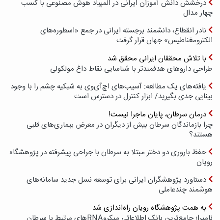
درخشش دانش آموزان ایرانی در المپیاد هوش مصنوعی با کسب
چهار مدال
نادر انقطاع، دانشمند برجسته ایرانی در جمع «اسطوره‌های
الکترومغناطیس» جهان قرار گرفت
با تلاش محققان ایرانی محقق شد
طراحی داروهای هدفمندتر با شناسایی نقاط داغ مولکولی
یافته‌های یک مطالعه: آسیب‌های اچ‌آی‌وی به شبکیه چشم را با وجود
بینایی جدی بگیرید/ ابزار کنترل در دسترس است
درمان سرطان، پایان ماجرا نیست!
چرا بازماندگان سرطان بیش از دیگران در معرض بیماری‌های قلبی
هستند؟
حفظ باروری دو دختر مبتلا به سرطان با جراحی پیشرفته در پژوهشگاه
رویان
دستاورد پژوهشگران ایرانی برای توسعه نسل جدید سامانه‌های
هوشمند چندعاملی
به همت پژوهشگاه رویان راه‌اندازی شد
نامیرا؛ جامع‌ترین بانک اطلاعاتی میکروRNAهای مرتبط با سرطان