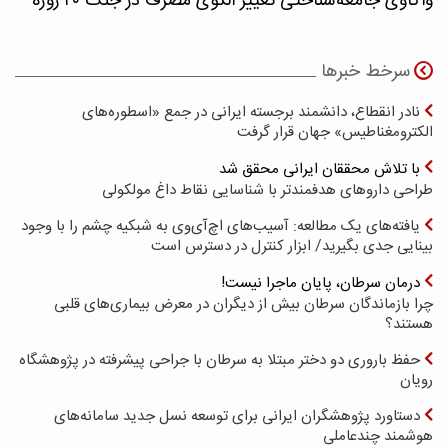
واکاوی جامعه‌شناختی تغییر الگوی مصرف در جنگ ۴۰ روزه
سرخط خبرها
نادر انقطاع، دانشمند برجسته ایرانی در جمع «اسطوره‌های
الکترومغناطیس» جهان قرار گرفت
با تلاش محققان ایرانی محقق شد
طراحی داروهای هدفمندتر با شناسایی نقاط داغ مولکولی
یافته‌های یک مطالعه: آسیب‌های اچ‌آی‌وی به شبکیه چشم را با وجود
بینایی جدی بگیرید/ ابزار کنترل در دسترس است
درمان سرطان، پایان ماجرا نیست!
چرا بازماندگان سرطان بیش از دیگران در معرض بیماری‌های قلبی
هستند؟
حفظ باروری دو دختر مبتلا به سرطان با جراحی پیشرفته در پژوهشگاه
رویان
دستاورد پژوهشگران ایرانی برای توسعه نسل جدید سامانه‌های
هوشمند چندعاملی