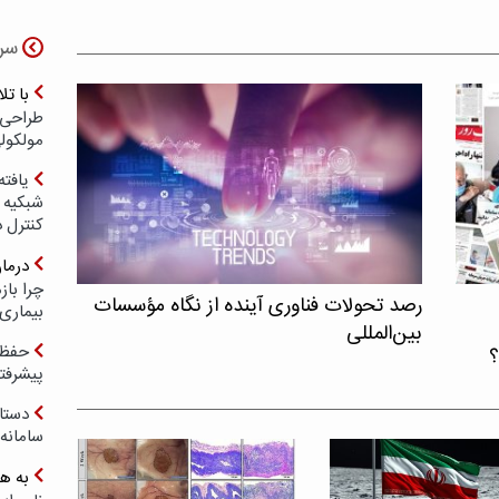
سر
با ت
طراحی 
مولکول
یافته
شبکیه چ
کنترل 
درما
چرا با
رصد تحولات فناوری آینده از نگاه مؤسسات
بیماری
بین‌المللی
حفظ ب
؟
پیشرفت
دستا
سامانه
به ه