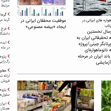
مرتبط 
گرما
گرما می
موفقیت محققان ایرانی در
اره های ایرانی در
رتاب
ایجاد «بیضه مصنوعی»
فرخ 
سال نخستین
دانشگا
 تحقیقاتی ایران به
ایده 
پرتابگر چینی/پروژه
در ماه 
نانوماهواره‌ای
اند ایران در مرحله
پژوه
رگ‌زای
آزمایشی
معاو
فروش د
پژوهش
سلول‌ه
ایرا
همکار