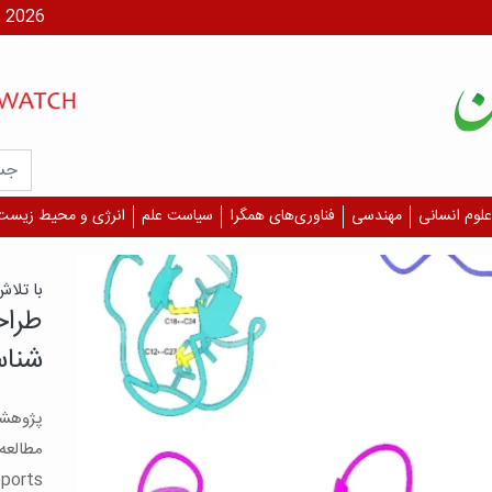
شنبه، ۱۷ مر
علوم انسانی
مهندسی
فناوری‌های همگرا
سیاست علم
انرژی و محیط زیست
یافت
آسیب
چشم 
بگیر
است