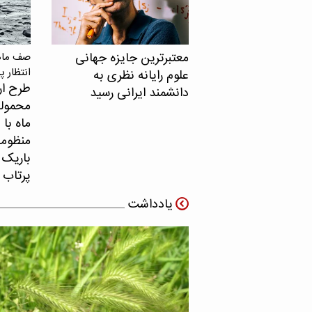
معتبرترین جایزه جهانی
صف ماهو
انتظار پ
علوم رایانه نظری به
طرح ار
دانشمند ایرانی رسید
محموله
ماه با 
منظومه 
باریک ب
پرتاب 
یادداشت