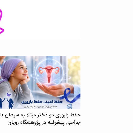
های دقیق‌تر و کم‌عارضه‌تر را
حفظ باروری دو دختر مبتلا به سرطان با
جراحی پیشرفته در پژوهشگاه رویان