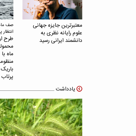
معتبرترین جایزه جهانی
صف ماهو
انتظار پ
علوم رایانه نظری به
طرح ار
دانشمند ایرانی رسید
محموله
ماه با 
منظومه 
باریک ب
پرتاب 
یادداشت