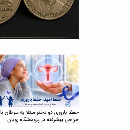
پنسیلوانیا، موفق به کسب عنوان «Legend of
Electromagn» در سال جاری از سوی انجمن
آنتن‌ها و انتشار امواج IEEE (IEEE AP-S) شد. به
حفظ باروری دو دختر مبتلا به سرطان با
جراحی پیشرفته در پژوهشگاه رویان