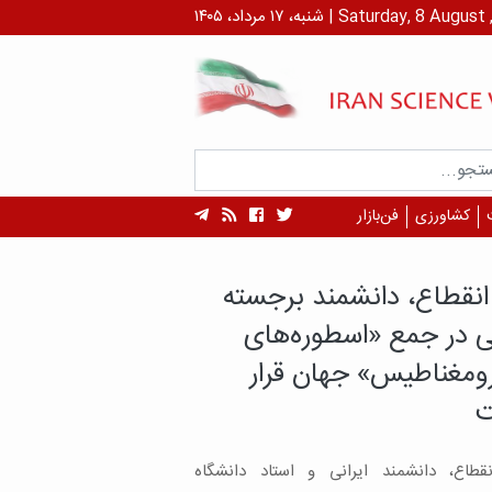
داد، ۱۴۰۵ | Saturday, 8 August , 2026
کشاورزی
فن‌بازار
ش محققان ایرانی محقق شد
ی داروهای هدفمندتر با
ایی نقاط داغ مولکولی
گران دانشگاه علوم پزشكي تهران طی
مطالعه‌ای که نتایج آن در مجله Scientific
Reports منتشر شده به یافته‌ای رسیده اند که