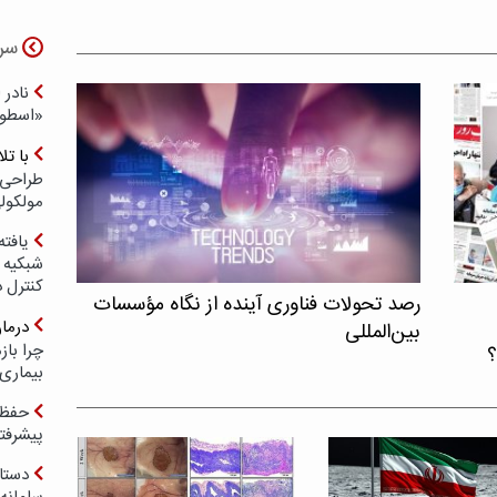
سر
نادر 
«اسطور
با ت
طراحی 
مولکول
یافته
شبکیه چ
کنترل 
رصد تحولات فناوری آینده از نگاه مؤسسات
درما
بین‌المللی
چرا با
؟
بیماری
حفظ ب
پیشرفت
دستا