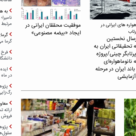
سامانه
به ه
مرتبط 
موفقیت محققان ایرانی در
اره های ایرانی در
رتاب
ایجاد «بیضه مصنوعی»
گرما
سال نخستین
گرما می
 تحقیقاتی ایران به
فرخ 
پرتابگر چینی/پروژه
دانشگا
نانوماهواره‌ای
اند ایران در مرحله
ایده 
در ماه 
آزمایشی
پژوه
رگ‌زای
معاو
فروش د
پژوهش
سلول‌ه