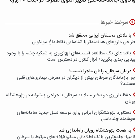
واکاوی جامعه‌شناختی تغییر الگوی مصرف در جنگ ۴۰ روزه
سرخط خبرها
با تلاش محققان ایرانی محقق شد
طراحی داروهای هدفمندتر با شناسایی نقاط داغ مولکولی
یافته‌های یک مطالعه: آسیب‌های اچ‌آی‌وی به شبکیه چشم را با وجود
بینایی جدی بگیرید/ ابزار کنترل در دسترس است
درمان سرطان، پایان ماجرا نیست!
چرا بازماندگان سرطان بیش از دیگران در معرض بیماری‌های قلبی
هستند؟
حفظ باروری دو دختر مبتلا به سرطان با جراحی پیشرفته در پژوهشگاه
رویان
دستاورد پژوهشگران ایرانی برای توسعه نسل جدید سامانه‌های
هوشمند چندعاملی
به همت پژوهشگاه رویان راه‌اندازی شد
نامیرا؛ جامع‌ترین بانک اطلاعاتی میکروRNAهای مرتبط با سرطان