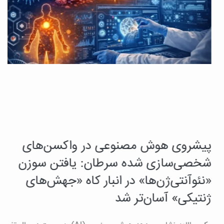
پیشروی هوش مصنوعی در واکسن‌های
ی
ک
شخصی‌سازی شده سرطان: یافتن سوزن
ت
«نئوآنتی‌ژن‌ها» در انبار کاه «جهش‌های
ژنتیکی» آسان‌تر شد
ب
ب
رت