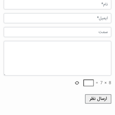
=
7
×
8