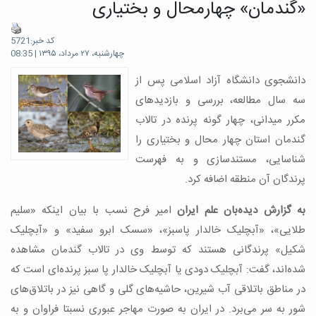
«گندمان» چهارمحال و بختیاری
کد خبر:5721
چهارشنبه، ۲۷ مرداد، ۱۳۹۵ | 08:35
دانشجوی دانشگاه آزاد اسلامی پس از
سه سال مطالعه، بررسی و بازدیدهای
مکرر میدانی، چهار گونه پرنده در تالاب
گندمان استان چهار محال و بختیاری را
شناسایی، مستندسازی و به فهرست
پرندگان آن منطقه اضافه کرد.
به گزارش دیده‌بان علم ایران
امیر فرح نسب با بیان اینکه «سلیم
طلایی»، «آبچلیک خالدار پاسبز»، «سسک ابرو سفید» و «آبچلیک
شکیل» پرندگانی هستند که توسط وی در تالاب گندمان مشاهده
شده‌اند، گفت: آبچلیک دودی یا آبچلیک خالدار پا سبز پرنده‌ای است که
در مناطق باتلاقی آب شیرین، حاشیه‌های گلی و گاهی نیز در باتلاق‌های
شور به سر می‌برد. در ایران به صورت مهاجر عبوری نسبتا فراوان و به