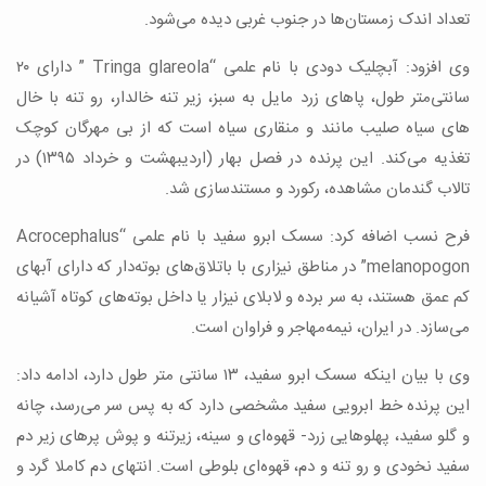
تعداد اندک زمستان‌ها در جنوب غربی دیده می‌شود.
وی افزود: آبچلیک دودی با نام علمی “Tringa glareola ” دارای ۲۰
سانتی‌متر طول، پاهای زرد مایل به سبز، زیر تنه خالدار، رو تنه با خال‌
های سیاه صلیب مانند و منقاری سیاه است که از بی مهرگان کوچک
تغذیه می‌کند. این پرنده در فصل بهار (اردیبهشت و خرداد ۱۳۹۵) در
تالاب گندمان مشاهده، رکورد و مستندسازی شد.
فرح نسب اضافه کرد: سسک ابرو سفید با نام علمی “Acrocephalus
melanopogon” در مناطق نیزاری با باتلاق‌های بوته‌دار که دارای آبهای
کم عمق هستند، به سر برده و لابلای نیزار یا داخل بوته‌های کوتاه آشیانه
می‌سازد. در ایران، نیمه‌مهاجر و فراوان است.
وی با بیان اینکه سسک ابرو سفید، ۱۳ سانتی متر طول دارد، ادامه داد:
این پرنده خط ابرویی سفید مشخصی دارد که به پس سر می‌رسد، چانه
و گلو سفید، پهلوهایی زرد- قهوه‌ای و سینه، زیرتنه و پوش پرهای زیر دم
سفید نخودی و رو تنه و دم، قهوه‌ای بلوطی است. انتهای دم کاملا گرد و