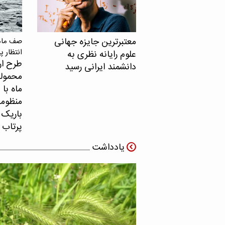
معتبرترین جایزه جهانی
صف ماهو
انتظار پ
علوم رایانه نظری به
طرح ار
دانشمند ایرانی رسید
محموله
ماه با 
منظومه 
باریک ب
پرتاب 
یادداشت