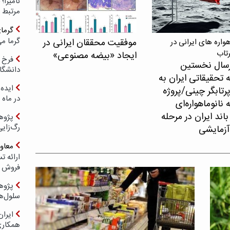
مرتبط 
گرما
گرما می
موفقیت محققان ایرانی در
اره های ایرانی در
رتاب
ایجاد «بیضه مصنوعی»
فرخ 
سال نخستین
دانشگا
 تحقیقاتی ایران به
ایده 
پرتابگر چینی/پروژه
در ماه 
نانوماهواره‌ای
اند ایران در مرحله
پژوه
رگ‌زای
آزمایشی
معاو
فروش د
پژوهش
سلول‌ه
ایرا
همکار