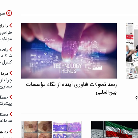
سر
با ت
طراحی 
مولکول
یافته
شبکیه چ
کنترل 
درما
چرا با
رصد تحولات فناوری آینده از نگاه مؤسسات
بیماری
بین‌المللی
حفظ ب
؟
پیشرفت
دستا
سامانه
به ه