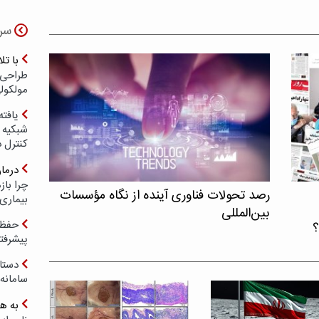
سر
با ت
طراحی 
مولکول
یافته
شبکیه چ
کنترل 
درما
چرا با
رصد تحولات فناوری آینده از نگاه مؤسسات
بیماری
بین‌المللی
حفظ ب
؟
پیشرفت
دستا
سامانه
به ه