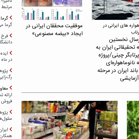
مرتبط 
گرما
گرما می
موفقیت محققان ایرانی در
اره های ایرانی در
رتاب
ایجاد «بیضه مصنوعی»
فرخ 
سال نخستین
دانشگا
 تحقیقاتی ایران به
ایده 
پرتابگر چینی/پروژه
در ماه 
نانوماهواره‌ای
اند ایران در مرحله
پژوه
رگ‌زای
آزمایشی
معاو
فروش د
پژوهش
سلول‌ه
ایرا
همکار