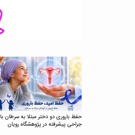
های دقیق‌تر و کم‌عارضه‌تر را
حفظ باروری دو دختر مبتلا به سرطان با
جراحی پیشرفته در پژوهشگاه رویان