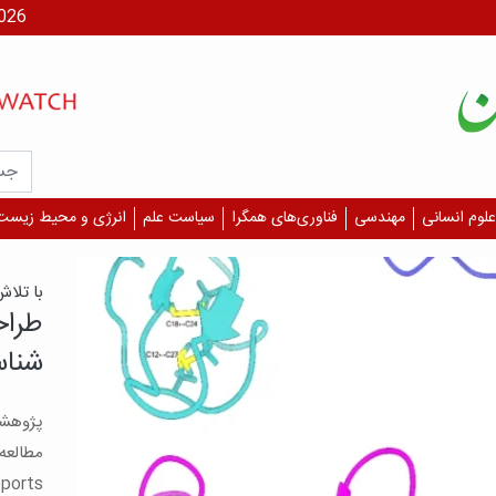
جمعه، ۶
علوم انسانی
مهندسی
فناوری‌های همگرا
سیاست علم
انرژی و محیط زیست
یافت
آسیب
چشم 
بگیر
است