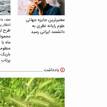
معتبرترین جایزه جهانی
صف ماهو
انتظار پ
علوم رایانه نظری به
طرح ار
دانشمند ایرانی رسید
محموله
ماه با 
منظومه 
باریک ب
پرتاب 
یادداشت