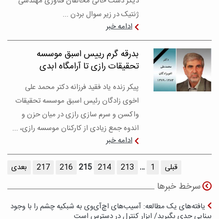
دیگر دست خالی مخالفان فناوری مهندسی
ژنتیک در زیر سوال بردن ...
ادامه خبر
بدرقه گرم رییس اسبق موسسه
تحقیقات رازی تا آرامگاه ابدی
پیکر زنده یاد فقید فرزانه دکتر محمد علی
اخوی زادگان رئیس اسبق موسسه تحقیقات
واکسن و سرم سازی رازی در میان حزن و
اندوه جمع زیادی از کارکنان موسسه رازی، ...
ادامه خبر
قبلی
1
…
213
214
215
216
217
بعدی
سرخط خبرها
یافته‌های یک مطالعه: آسیب‌های اچ‌آی‌وی به شبکیه چشم را با وجود
بینایی جدی بگیرید/ ابزار کنترل در دسترس است