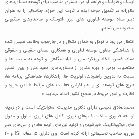
اپتیک و فتونیک و فراهم آوردن بستری مناسب برای توسعه دستاوردهای
فناورانه در تکمیل چرخه ایده تا ثروت این حوزه، جنابعالی را به عنوان
دبیر ستاد توسعه فناوری های لیزر، فتونیک و ساختارهای میکرونی
منصوب می نمایم.
انتظار می رود با توکل به خدای متعال و در چارچوب وظایف تعیین شده
با هماهنگی معاون توسعه فناوری و همکاری اعضای حقیقی و حقوقی
ستاد، ضمن اتخاذ رویکرد ملی و فرادستگاهی و توجه به مزیت ها و
مقتضیات بومی و بهره مندی از دستاوردهای مفید ملی و بین المللی
نسبت به تدوین راهبردها، اولویت ها، راهکارها، هماهنگی برنامه ها،
طرح های توسعه ای و هم افزایی فعالیت های مرتبط با این حوزه و
نظارت بر امور مربوط در سطح کشور اقدام فرمایید.»
محمدصادق ذبیحی دارای دکتری مدیریت استراتژیک است و در زمینه
توسعه فناوری ساخت فیبرهای نوری، کابل های نوری، سلول و مدول
های فوتوولتاییک خورشیدی و تولید لیزرهای نیمه هادی و لیزرهای فیبر
نوری، صاحب تحقیقاتی ارائه کرده است. وی دارای ۱۵ مقاله ISI و ۴۰