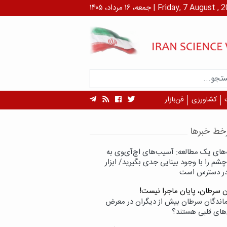
۱ مرداد، ۱۴۰۵ | Friday, 7 August , 2026
کشاورزی
فن‌بازار
خط خبرها
‌های یک مطالعه: آسیب‌های اچ‌آی‌وی به
شم را با وجود بینایی جدی بگیرید/ ابزار
در دسترس است
ن سرطان، پایان ماجرا نیست!
زماندگان سرطان بیش از دیگران در معرض
‌های قلبی هستند؟