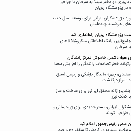
اروری دو دختر مبتلا به سرطان با جراحی
ه در پژوهشگاه رویان
ورد پژوهشگران ایرانی برای توسعه نسل جدید
‌های هوشمند چندعاملی
مت پژوهشگاه رویان راه‌اندازی شد
نامیرا؛ جامع‌ترین بانک اطلاعاتی میکروRNAهای
با سرطان
ی هوا؛ دشمن خاموش تمرکز رانندگان
‌تواند خطر تصادفات رانندگی را افزایش دهد!
سعیدی، چهره ماندگار پزشکی و رییس اسبق
ه شیراز درگذشت
بلندپروازانه محقق ایرانی برای ساخت و ساز
با کمک لیزر
شگران ایرانی، بستر جدیدی برای ژن‌درمانی و
ی طراحی کردند
ن علمی رئیس‌جمهور اعلام کرد
ارائه تسهیلات سرمایه در گردش تا سقف ۱۰۰ درصد