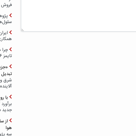
فروش د
پژوهش
سلول‌ه
ایرا
همکار
چرا ه
تایمز ۲۰۲۶ حضور ندارد؟
«جزیر
تبدیل 
شرق و 
آلاینده
با ر
برآورد 
جدید 
هوا
سه پژو