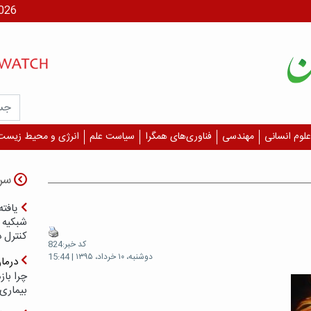
جمعه، ۶
علوم انسانی
مهندسی
فناوری‌های همگرا
سیاست علم
انرژی و محیط زیست
سر
یافته
شبکیه چ
کنترل 
کد خبر:824
دوشنبه، ۱۰ خرداد، ۱۳۹۵ | 15:44
درما
چرا با
بیماری