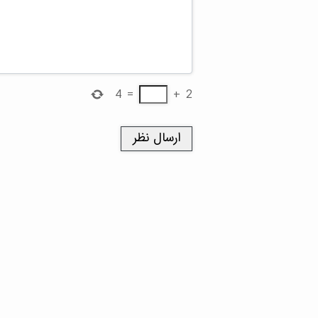
4
=
+
2