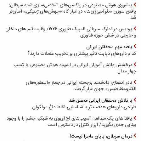
پیشروی هوش مصنوعی در واکسن‌های شخصی‌سازی شده سرطان:
یافتن سوزن «نئوآنتی‌ژن‌ها» در انبار کاه «جهش‌های ژنتیکی» آسان‌تر
شد
پردیس در تدارک میزبانی المپیک فناوری ۲۰۲۶/ رقابت تیم های داخلی
و خارجی در شش حوزه فناوری
یافته مهم محققان ایرانی
کدام داروهای دیابت تاثیر بیشتری بر تخریب عضلات دارند؟
درخشش دانش آموزان ایرانی در المپیاد هوش مصنوعی با کسب
چهار مدال
نادر انقطاع، دانشمند برجسته ایرانی در جمع «اسطوره‌های
الکترومغناطیس» جهان قرار گرفت
با تلاش محققان ایرانی محقق شد
طراحی داروهای هدفمندتر با شناسایی نقاط داغ مولکولی
یافته‌های یک مطالعه: آسیب‌های اچ‌آی‌وی به شبکیه چشم را با وجود
بینایی جدی بگیرید/ ابزار کنترل در دسترس است
درمان سرطان، پایان ماجرا نیست!