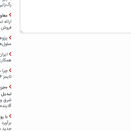
رگ‌زای
معاو
فروش د
پژوهش
سلول‌ه
ایرا
همکار
چرا ه
تایمز ۲۰۲۶ حضور ندارد؟
«جزیر
تبدیل 
شرق و 
آلاینده
با ر
برآورد 
جدید 