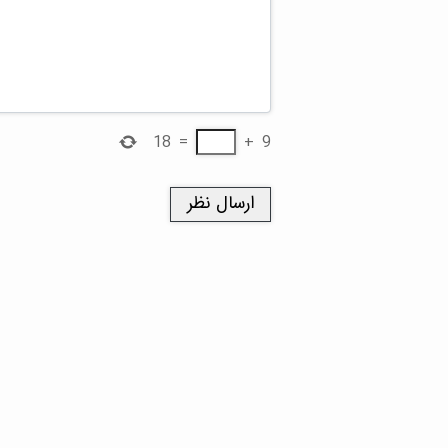
18
=
+
9