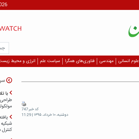
جمعه، ۶
علوم انسانی
مهندسی
فناوری‌های همگرا
سیاست علم
انرژی و محیط زیست
سر
با ت
طراحی 
مولکول
کد خبر:747
دوشنبه، ۱۰ خرداد، ۱۳۹۵ | 11:29
یافته
شبکیه چ
کنترل 