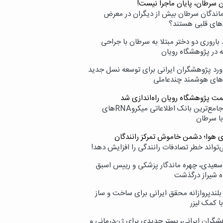
ن سرطان، پایان ماجرا نیست!
زماندگان سرطان بیش از دیگران در معرض
‌های قلبی هستند؟
اروری دو دختر مبتلا به سرطان با جراحی
ه در پژوهشگاه رویان
ورد پژوهشگران ایرانی برای توسعه نسل جدید
‌های هوشمند چندعاملی
مت پژوهشگاه رویان راه‌اندازی شد
نامیرا؛ جامع‌ترین بانک اطلاعاتی میکروRNAهای
با سرطان
ی هوا؛ دشمن خاموش تمرکز رانندگان
‌تواند خطر تصادفات رانندگی را افزایش دهد!
سعیدی، چهره ماندگار پزشکی و رییس اسبق
ه شیراز درگذشت
بلندپروازانه محقق ایرانی برای ساخت و ساز
با کمک لیزر
شگران ایرانی، بستر جدیدی برای ژن‌درمانی و