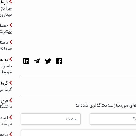
درما
چرا با
بیماری
حفظ ب
پیشرفت
دستا
سامانه
به ه
مرتبط 
گرما
گرما می
فرخ 
ی موردنیاز علامت‌گذاری شده‌اند
دانشگا
ایده 
در ماه 
پژوه