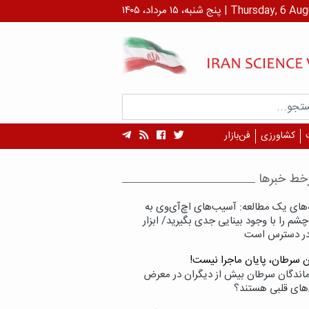
 ۱۴۰۵ | Thursday, 6 August , 2026
کشاورزی
فن‌بازار
خط خبرها
‌های یک مطالعه: آسیب‌های اچ‌آی‌وی به
شم را با وجود بینایی جدی بگیرید/ ابزار
در دسترس است
ن سرطان، پایان ماجرا نیست!
زماندگان سرطان بیش از دیگران در معرض
‌های قلبی هستند؟