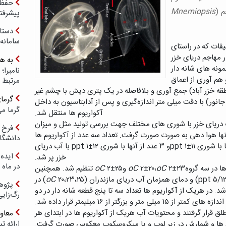
حفظ ب
م (
Mnemiopsis
پیشرفت
دستا
سامانه
یقات که در راستای
ر مهاجم دریای خزر
به ه
مونه های شانه دار
 هم آوری از اعماق
مرتبط 
‌
در یک پتری دیش
با چشم
غیر
گرما
نور) با دقت میلی متر اندازه
گیری
و پس از آدابتاسیون به داخل
گرما می
آکواریوم ها منتقل شد.
آکواریوم به حجم ۵۰ لیتر با آب دریای خزر با شوری های مختلف جهت بررسی تولید مثل و میزان
فرخ 
نها هوا دهی به صورت صورت گرفت. تعداد سه عدد از آکواریوم ها
دانشگا
با شوریppt۱±۹ ، ۳ عدد از این آکواریوم ها با شوری ppt ۱±۱۱و ۳ عدد از آنها با شوری ppt ۱±۱۲ با آب دریای
ایده 
خزر پر شد.
در ماه 
ا در سه گروه
۲±۲۳ و
C
o
۲±۲۰،
C
o
C
o
۲±۲۵ تنظیم شد. همچنین
C
o
۲۰،۲۳،۲۵) در
پژوه
د. در هریک از آکواریوم ها تعداد سه تا پنج قطعه شانه دار در دو
رگ‌زای
ی کمتر از ۱۵ میلی متر و بزرگتر از ۱۶ میلیمتر قرار داده شد.
ق قرار گرفتند و محتویات آب هریک از آکواریوم ها در ابتدای هر
معاو
 ها و شمارش در زیر لوپ و یا میکروسکوپ معکوس صورت گرفت.