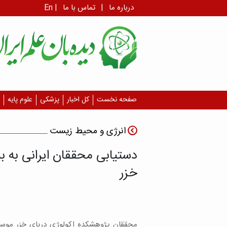
درباره ما
|
تماس با ما
|
En
صفحه نخست
کل اخبار
پزشکی
علوم پایه
انرژی و محیط زیست
دستیابی محققان ایرانی به بی
خزر
محققان پژوهشکده اکولوژی دریای خزر موسس