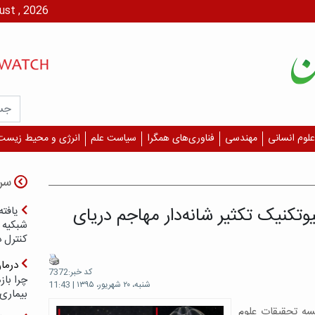
پنج شنبه، ۱۵ مرداد،
علوم انسانی
مهندسی
فناوری‌های همگرا
سیاست علم
انرژی و محیط زیست
سر
وتکنیک تکثیر شانه‌دار مهاجم دریای
یافته
شبکیه چ
کنترل 
درما
کد خبر:7372
چرا با
شنبه، ۲۰ شهریور، ۱۳۹۵ | 11:43
بیماری
ه تحقیقات علوم