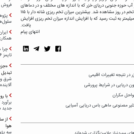
فروش د
 آب حوزه جنوبی دریای خزر که با اندازه های مختلف و در دماهای
مختلف صورت گرفت به طور متوسط ۱۲ عدد تخم در روز مشاهده شد. بیشترین میزان تخم ریزی شانه دار با ۱۱۵
پژوهش
د تخم در روز برای نمونه های ۱۵ تا ۴۶ میلیمتر به ثبت رسید که با افزایش اندازه میزان تخم ریزی افزایش
سلول‌ه
یافت.
انتهای پیام
ایرا
همکار
چرا ه
تایمز ۲۰۲۶ حضور ندارد؟
«جزیر
تبدیل 
در نتیجه تغییرات اقلیمی
شرق و 
ون دریایی در شرایط پرورشی
آلاینده
واحل مکران
با ر
برآورد 
کثیر مصنوعی ماهی باس دریایی آسیایی
جدید 
هوا
سه پژو
ی موردنیاز علامت‌گذاری شده‌اند