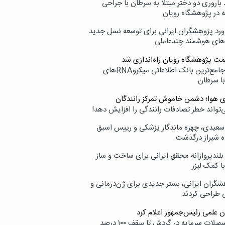
اروری دو دختر مبتلا به سرطان با جراحی
ه در پژوهشگاه رویان
ورد پژوهشگران ایرانی برای توسعه نسل جدید
‌های هوشمند چندعاملی
مت پژوهشگاه رویان راه‌اندازی شد
نامیرا؛ جامع‌ترین بانک اطلاعاتی میکروRNAهای
با سرطان
ی هوا؛ دشمن خاموش تمرکز رانندگان
‌تواند خطر تصادفات رانندگی را افزایش دهد!
سعیدی، چهره ماندگار پزشکی و رییس اسبق
ه شیراز درگذشت
بلندپروازانه محقق ایرانی برای ساخت و ساز
با کمک لیزر
شگران ایرانی، بستر جدیدی برای ژن‌درمانی و
ی طراحی کردند
ن علمی رئیس‌جمهور اعلام کرد
ارائه تسهیلات سرمایه در گردش تا سقف ۱۰۰ درصد