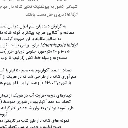
شیلاتی کشور به بیوتکنیک تکثیر شانه­ دار مهاج
leidyi
) دریای خزر دست یافتند.
به گزارش دیده‌بان علم ایران در این تحق
مطالعه و آشنایی هر چه بیشتر با گونه شانه دا
به منظور مقابله با آن صورت گرفت، ن
Mnemiopsis leidyi
برای بررسی تولید مثل و
۵ ، ۱۰ و ۲۰ متر حوزه جنوبی دریای خزر (منطقه خزر آباد) جمع آوری و بلافاصله
مسلح
‌ به
وسیله خط کش (از لوپ تا لوپ جا
تعداد ۱۲ عدد 
هم آوری شانه دار طراحی شد که در هریک از آ
تیمارهای درجه حرارت آب در هریک از تیماره
تعداد سه عدد آکواریوم در شوری متوسط (ppt ۵/۱۲) و دمای همزمان آب دریای مازندران (
طی نمونه برداری بعنوان شاهد در نظر گرفته ش
گروه اندازه ها
نمونه های شانه دار طی شب در تاریکی مطل
صبح تخلیه و جهت بررسی تعداد تخم