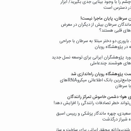
شم را با وجود بینایی جدی بگیرید/ ابزار
در دسترس است
ن سرطان، پایان ماجرا نیست!
زماندگان سرطان بیش از دیگران در معرض
‌های قلبی هستند؟
اروری دو دختر مبتلا به سرطان با جراحی
ه در پژوهشگاه رویان
ورد پژوهشگران ایرانی برای توسعه نسل جدید
‌های هوشمند چندعاملی
مت پژوهشگاه رویان راه‌اندازی شد
نامیرا؛ جامع‌ترین بانک اطلاعاتی میکروRNAهای
با سرطان
ی هوا؛ دشمن خاموش تمرکز رانندگان
‌تواند خطر تصادفات رانندگی را افزایش دهد!
سعیدی، چهره ماندگار پزشکی و رییس اسبق
ه شیراز درگذشت
بلندپروازانه محقق ایرانی برای ساخت و ساز