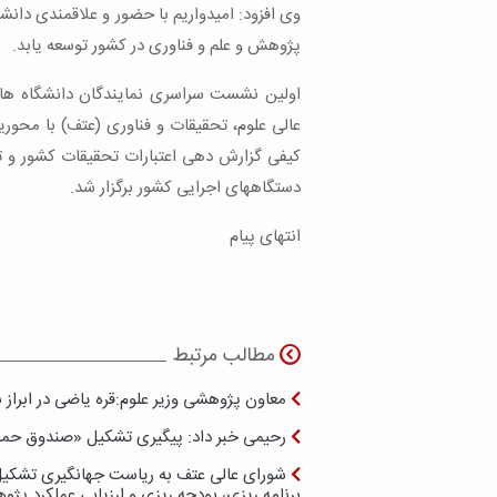
وی افزود: امیدواریم با حضور و علاقمندی دانش
پژوهش و علم و فناوری در کشور توسعه یابد.
اولین نشست سراسری نمایندگان دانشگاه ها، 
عالی علوم، تحقیقات و فناوری (عتف) با محور
کیفی گزارش دهی اعتبارات تحقیقات کشور و تج
دستگاههای اجرایی کشور برگزار شد.
انتهای پیام
مطالب مرتبط
معاون پژوهشی وزیر علوم:قره یاضی در ابراز
رحیمی خبر داد: پیگیری تشکیل «صندوق حما
شورای عالی عتف به ریاست جهانگیری تشکیل 
برنامه ریزی، بودجه ریزی و ارزیابی عملکرد پژ