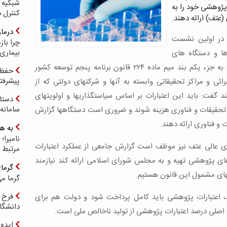
شبکیه چ
پژوهشی خود را به
کنترل 
(عتف) ارائه دهند.
درما
در اولین نشست
چرا با
بیماری
ها و دستگاه های
اجرایی در دبیرخانه شورای عالی عتف با اشاره به جزء یکم بند میم ماده ۲۲۴ قانون برنامه پنجم توسعه کشور
حفظ ب
پیشرفت
ی و مراکز تحقیقاتی وابسته به آنها و شرکتهای دولتی که از
 گفت: باید این اعتبارات بر اساس سیاستگذاریها و اولویتهای
دستا
سامانه
 تحقیقات و فناوری هزینه شوند و ضروری است دستگاهها گزارش
 و فناوری ارائه دهند.
به ه
ورای عالی عتف نیز موظف است گزارش جامعی از عملکرد اعتبارات
مرتبط 
های پژوهشی تهیه و به مجلس شورای اسلامی ارائه کند نیازمند
گرما
های مشمول این قانون هستیم.
گرما می
فرخ 
، اعتبارات پژوهشی باید کامل پرداخت شود و دولت هم برای
دانشگا
صلی درصد اعتبارات پژوهشی از تولید ناخالص ملی است.
ایده 