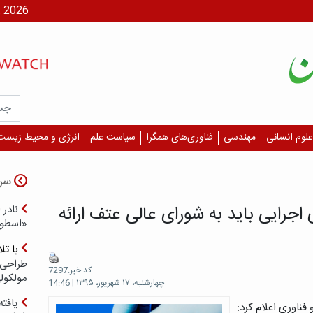
شنبه، ۱۷ مر
علوم انسانی
مهندسی
فناوری‌های همگرا
سیاست علم
انرژی و محیط زیست
سر
جرایی باید به شورای عالی عتف ارائه
نادر 
«اسطور
با ت
طراحی 
کد خبر:7297
مولکول
چهارشنبه، ۱۷ شهریور، ۱۳۹۵ | 14:46
یافته
ناوری اعلام کرد: