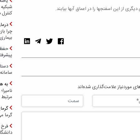
یافته
شبکیه چ
یگری از این اسفنجها را در اعماق آبها بیابند.
کنترل 
درما
چرا با
بیماری
حفظ ب
پیشرفت
دستا
سامانه
به ه
ی موردنیاز علامت‌گذاری شده‌اند
مرتبط 
گرما
گرما می
فرخ 
دانشگا