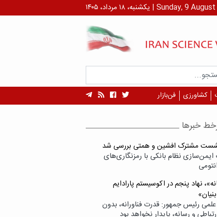
رداد، ۱۴۰۵ | Sunday, 9 August , 2026
کشاورزی
فن‌بازار
خط خبرها
شست مشترک افشین و همتی بررسی شد
ایمن‌سازی نظام بانکی با رمزنگاری‌های
نتومی
ه»، نهاد پنجم در اکوسیستم پارادایم
بنیان»
علمی رئیس جمهور: قدرت فناورانه، بدون
تباطی و رسانه، پایدار نخواهد بود