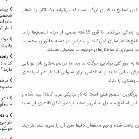
پیشر
، این اسفنج به قدری بزرگ است که می‌تواند یک اتاق را اشغال
شخصی‌س
«نئوآنت
آسان‌تر
ا زندگی می‌کنند. تا قرن گذشته بعضی از مردم اسفنج‌ها را به
سفنج‌ها غذاسازی نمی‌کنند و بنابراین در دسته جانوران محسوب
رقابت 
اقد بسیاری از ساختارهای موجودات معمولی هستند.
یافته
به طور کلی توانایی حرکت ندارند اما در نمونه‌های نادر توانایی
کدام د
دارند؟
ای بینایی دارند و نه اندامی برای شنوایی اما باز هم نمونه‌های
 روشنایی را دارند.
درخش
مصنوعی
ه بزرگترین اسفنج قبلی است که در نزدیکی غرب کانادا پیدا شده و
نادر 
ت. رنگ این اسفنج متمایل به آبی و سفید بوده و شکل ظاهری آن شبیه
«اسطور
با ت
طراحی 
 یافت شده و تیم محققان دقیقا سن آن را نمی‌دانند، هر چند
مولکول