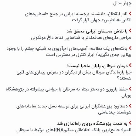
چهار مدال
نادر انقطاع، دانشمند برجسته ایرانی در جمع «اسطوره‌های
الکترومغناطیس» جهان قرار گرفت
با تلاش محققان ایرانی محقق شد
طراحی داروهای هدفمندتر با شناسایی نقاط داغ مولکولی
یافته‌های یک مطالعه: آسیب‌های اچ‌آی‌وی به شبکیه چشم را با وجود
بینایی جدی بگیرید/ ابزار کنترل در دسترس است
درمان سرطان، پایان ماجرا نیست!
چرا بازماندگان سرطان بیش از دیگران در معرض بیماری‌های قلبی
هستند؟
حفظ باروری دو دختر مبتلا به سرطان با جراحی پیشرفته در پژوهشگاه
رویان
دستاورد پژوهشگران ایرانی برای توسعه نسل جدید سامانه‌های
هوشمند چندعاملی
به همت پژوهشگاه رویان راه‌اندازی شد
نامیرا؛ جامع‌ترین بانک اطلاعاتی میکروRNAهای مرتبط با سرطان