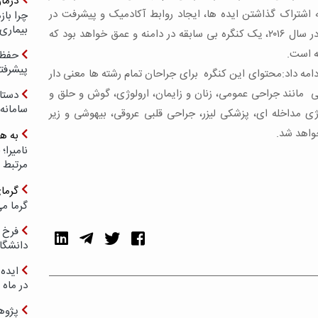
درما
 اشتراک گذاشتن ایده ها، ایجاد روابط آکادمیک و پیشرفت در
چرا با
بیماری
اعمال جراحی دور هم آورده است. MISTIC در سال ۲۰۱۶، یک کنگره بی سابقه در دامنه و عمق خواهد بود که
ه است.
حفظ ب
پیشرفت
مه داد:محتوای این کنگره برای جراحان تمام رشته ها معنی دار
 مانند جراحی عمومی، زنان و زایمان، ارولوژی، گوش و حلق و
دستا
سامانه
ژی مداخله ای، پزشکی لیزر، جراحی قلبی عروقی، بیهوشی و زیر
واهد شد.
به ه
مرتبط 
گرما
گرما می
فرخ 
دانشگا
ایده 
در ماه 
پژوه