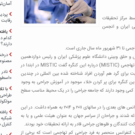
آسان‌تر
ط مرکز تحقیقات
رقابت 
 ایران و انجمن
یافته
کدام د
دارند؟
ل جاری است.
درخش
و حلق وبینی دانشگاه علوم پزشکی ایران و رئیس دوازدهمین
مصنوعی
کنگره بین المللی جراحی ها و تکنیک های کم تهاجمی (MISTIC) درباره این کنگره گفت MISTIC در ابتدا در
نادر 
 کیفیت برای گرد هم آوردن افراد شناخته شده بین المللی در چندین
«اسطور
ن کنگره برای پر کردن خلاء موجود در آموزش جراحی به وجود
با ت
ی کمی وجود دارند که جامعه جراحی را در یک محیط مناسب سطح
طراحی 
مولکول
وی افزود: این نشست موفق در سال ۲۰۱۱، کنفرانس های بعدی را در سالهای ۲۰۱۱ و ۲۰۱۴ به همراه داشت. در این
یافته
 شدند و جراحان از سراسر جهان به عنوان هیئت علمی و یا به
شبکیه چ
ت کنندگان و فلوهای جراحی قادر به ارائه تحقیقات خود بودند.
کنترل 
رهادی اضافه کرد: امروزه، MISTIC یک کنفرانس منحصر به فرد جراحی کم تهاجمی است که برخی از