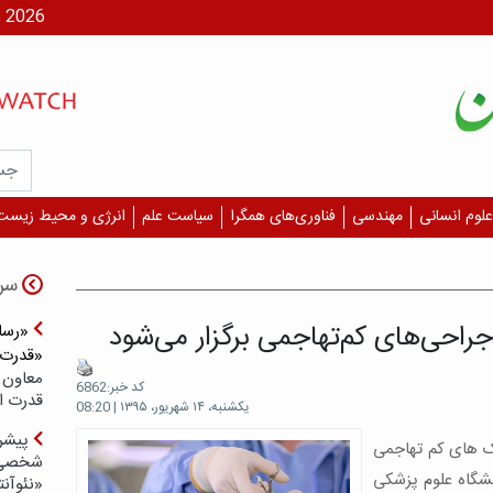
شنبه، ۱۷ مر
علوم انسانی
مهندسی
فناوری‌های همگرا
سیاست علم
انرژی و محیط زیست
سر
جراحی‌های کم‌تهاجمی برگزار می‌شود
«رسان
«قدرت‌
معاون 
کد خبر:6862
قدرت ار
یکشنبه، ۱۴ شهریور، ۱۳۹۵ | 08:20
پیشر
یک های کم تهاجمی
شخصی‌س
رازی دانشگاه علوم پزشکی
«نئوآنت