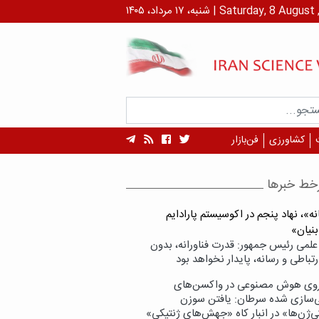
داد، ۱۴۰۵ | Saturday, 8 August , 2026
کشاورزی
فن‌بازار
خط خبرها
ه»، نهاد پنجم در اکوسیستم پارادایم
بنیان»
علمی رئیس جمهور: قدرت فناورانه، بدون
تباطی و رسانه، پایدار نخواهد بود
وی هوش مصنوعی در واکسن‌های
ازی شده سرطان: یافتن سوزن
ی‌ژن‌ها» در انبار کاه «جهش‌های ژنتیکی»