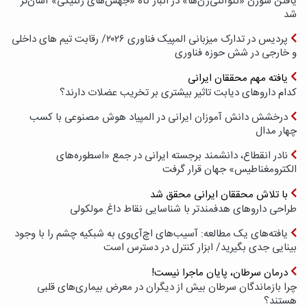
یافتن سوزن «نئوآنتی‌ژن‌ها» در انبار کاه «جهش‌های ژنتیکی» آسان‌تر
شد
پردیس در تدارک میزبانی المپیک فناوری ۲۰۲۶/ رقابت تیم های داخلی
و خارجی در شش حوزه فناوری
یافته مهم محققان ایرانی
کدام داروهای دیابت تاثیر بیشتری بر تخریب عضلات دارند؟
درخشش دانش آموزان ایرانی در المپیاد هوش مصنوعی با کسب
چهار مدال
نادر انقطاع، دانشمند برجسته ایرانی در جمع «اسطوره‌های
الکترومغناطیس» جهان قرار گرفت
با تلاش محققان ایرانی محقق شد
طراحی داروهای هدفمندتر با شناسایی نقاط داغ مولکولی
یافته‌های یک مطالعه: آسیب‌های اچ‌آی‌وی به شبکیه چشم را با وجود
بینایی جدی بگیرید/ ابزار کنترل در دسترس است
درمان سرطان، پایان ماجرا نیست!
چرا بازماندگان سرطان بیش از دیگران در معرض بیماری‌های قلبی
هستند؟