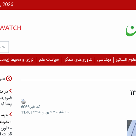
یکشنبه، ۱۸ م
علوم انسانی
مهندسی
فناوری‌های همگرا
سیاست علم
انرژی و محیط زیست
سر
۱
در ن
ضرورت 
پسا‌کوا
کد خبر:6066
سه شنبه، ۲ شهریور، ۱۳۹۵ | 11:46
«رسان
«قدرت‌
معاون 
قدرت ار