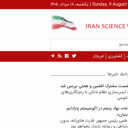
رداد، ۱۴۰۵ | Sunday, 9 August , 2026
کشاورزی
فن‌بازار
خط خبرها
شست مشترک افشین و همتی بررسی شد
ایمن‌سازی نظام بانکی با رمزنگاری‌های
نتومی
ه»، نهاد پنجم در اکوسیستم پارادایم
بنیان»
علمی رئیس جمهور: قدرت فناورانه، بدون
تباطی و رسانه، پایدار نخواهد بود