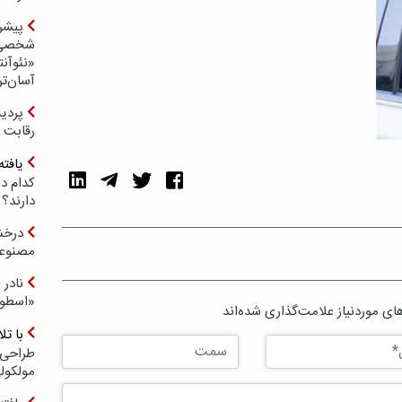
پیشر
شخصی‌س
«نئوآنت
آسان‌تر
رقابت 
یافته
کدام د
دارند؟
درخش
مصنوعی
نادر 
«اسطور
ی موردنیاز علامت‌گذاری شده‌اند
با ت
طراحی 
مولکول