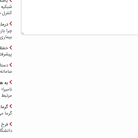
یافته
شبکیه چ
کنترل 
درما
چرا با
بیماری
حفظ ب
پیشرفت
دستا
سامانه
به ه
مرتبط 
گرما
گرما می
فرخ 
دانشگا