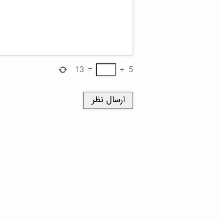
13
=
+
5