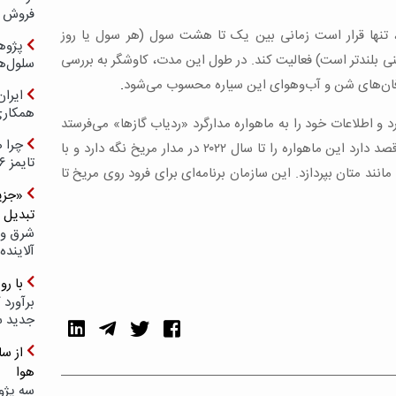
فروش د
، تنها قرار است زمانی بین یک تا هشت سول (هر سول یا روز
پژوهش
کمی از روز زمینی بلندتر است) فعالیت کند. در طول این مدت، کاوشگر به بررسی
سلول‌ه
وفان‌های شن و آب‌وهوای این سیاره محسوب می‌شود
.
ایرا
همکار
 و اطلاعات خود را به ماهواره مدارگرد «ردیاب گازها» می‌فرستد
چرا ه
تا به زمین مخابره شود. سازمان فضایی اروپا قصد دارد این ماهواره را تا سال ۲۰۲۲ در مدار مریخ نگه دارد و با
تایمز ۲۰۲۶ حضور ندارد؟
نند متان بپردازد. این سازمان برنامه‌ای برای فرود روی مریخ تا
«جزیر
تبدیل 
شرق و 
آلاینده
با ر
برآورد 
جدید 
هوا
سه پژو