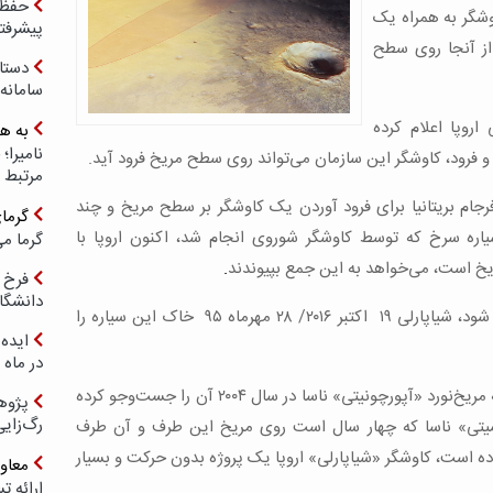
حفظ ب
شگر به همراه یک
پیشرفت
 از آنجا روی سطح
دستا
سامانه
روپا اعلام کرده
به ه
فرود، کاوشگر این سازمان می‌تواند روی سطح مریخ فرود آید.
مرتبط 
پس از تلاش نافرجام بریتانیا برای فرود آوردن یک کاوشگر بر سطح مریخ و چند
گرما
ه سرخ که توسط کاوشگر شوروی انجام شد، اکنون اروپا با
گرما می
ریخ است، می‌خواهد به این جمع بپیوندند
.
فرخ 
دانشگا
در صورتی‌که تمامی برنامه‌ها با موفقیت انجام شود، شیاپارلی ۱۹ اکتبر ۲۰۱۶/ ۲۸ مهرماه ۹۵ خاک این سیاره را
ایده 
در ماه 
این کاوشگر در ناحیه‌ای از مریخ فرود می‌آید که مریخ‌نورد «آپورچونیتی» ناسا در سال ۲۰۰۴ آن را جست‌وجو کرده
پژوه
رگ‌زای
سیتی» ناسا که چهار سال است روی مریخ این‌ طرف و آن‌ طرف
اده است، کاوشگر «شیاپارلی» اروپا یک پروژه بدون حرکت و بسیار
معاو