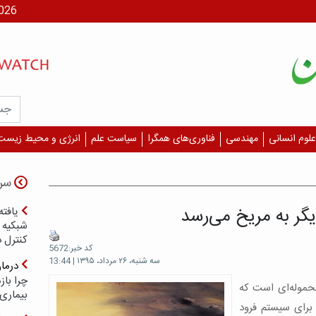
جمعه، ۶
علوم انسانی
مهندسی
فناوری‌های همگرا
سیاست علم
انرژی و محیط زیست
سر
یگر به مریخ می‌رسد
یافته
شبکیه چ
کنترل 
کد خبر:5672
سه شنبه، ۲۶ مرداد، ۱۳۹۵ | 13:44
درما
چرا با
Schi)، بخشی از محموله‌ای‌‌ است که
بیماری
 برای سیستم فرود