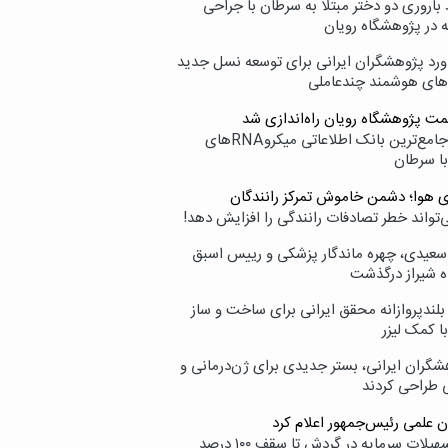
اروری دو دختر مبتلا به سرطان با جراحی
ه در پژوهشگاه رویان
ورد پژوهشگران ایرانی برای توسعه نسل جدید
‌های هوشمند چندعاملی
مت پژوهشگاه رویان راه‌اندازی شد
نامیرا؛ جامع‌ترین بانک اطلاعاتی میکروRNAهای
با سرطان
ی هوا؛ دشمن خاموش تمرکز رانندگان
‌تواند خطر تصادفات رانندگی را افزایش دهد!
سعیدی، چهره ماندگار پزشکی و رییس اسبق
ه شیراز درگذشت
بلندپروازانه محقق ایرانی برای ساخت و ساز
با کمک لیزر
شگران ایرانی، بستر جدیدی برای ژن‌درمانی و
ی طراحی کردند
ن علمی رئیس‌جمهور اعلام کرد
ارائه تسهیلات سرمایه در گردش تا سقف ۱۰۰ درصد