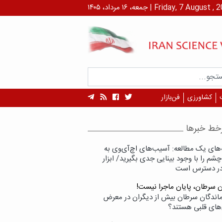
۱ مرداد، ۱۴۰۵ | Friday, 7 August , 2026
کشاورزی
فن‌بازار
خط خبرها
‌های یک مطالعه: آسیب‌های اچ‌آی‌وی به
شم را با وجود بینایی جدی بگیرید/ ابزار
در دسترس است
ن سرطان، پایان ماجرا نیست!
زماندگان سرطان بیش از دیگران در معرض
‌های قلبی هستند؟