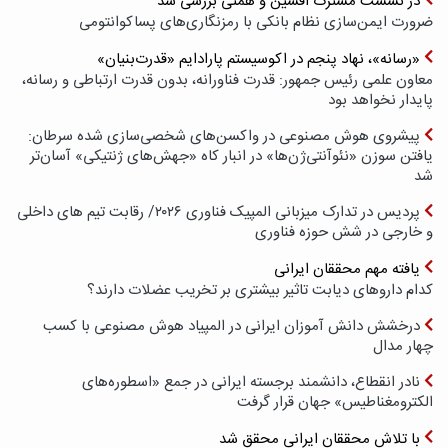
در نشست مشترک افشین و همتی بررسی شد
ضرورت ایمن‌سازی نظام بانکی با رمزنگاری‌های پسا‌کوانتومی
«رسانه»، نهاد پنجم در اکوسیستم پارادایم «قدرت‌بنیان»
معاون علمی رئیس جمهور: قدرت فناورانه، بدون قدرت ارتباطی و رسانه،
پایدار نخواهد بود
پیشروی هوش مصنوعی در واکسن‌های شخصی‌سازی شده سرطان:
یافتن سوزن «نئوآنتی‌ژن‌ها» در انبار کاه «جهش‌های ژنتیکی» آسان‌تر
شد
پردیس در تدارک میزبانی المپیک فناوری ۲۰۲۶/ رقابت تیم های داخلی
و خارجی در شش حوزه فناوری
یافته مهم محققان ایرانی
کدام داروهای دیابت تاثیر بیشتری بر تخریب عضلات دارند؟
درخشش دانش آموزان ایرانی در المپیاد هوش مصنوعی با کسب
چهار مدال
نادر انقطاع، دانشمند برجسته ایرانی در جمع «اسطوره‌های
الکترومغناطیس» جهان قرار گرفت
با تلاش محققان ایرانی محقق شد