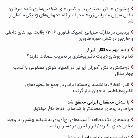
پیشروی هوش مصنوعی در واکسن‌های شخصی‌سازی شده سرطان:
یافتن سوزن «نئوآنتی‌ژن‌ها» در انبار کاه «جهش‌های ژنتیکی» آسان‌تر
شد
پردیس در تدارک میزبانی المپیک فناوری ۲۰۲۶/ رقابت تیم های داخلی
و خارجی در شش حوزه فناوری
یافته مهم محققان ایرانی
کدام داروهای دیابت تاثیر بیشتری بر تخریب عضلات دارند؟
درخشش دانش آموزان ایرانی در المپیاد هوش مصنوعی با کسب
چهار مدال
نادر انقطاع، دانشمند برجسته ایرانی در جمع «اسطوره‌های
الکترومغناطیس» جهان قرار گرفت
با تلاش محققان ایرانی محقق شد
طراحی داروهای هدفمندتر با شناسایی نقاط داغ مولکولی
یافته‌های یک مطالعه: آسیب‌های اچ‌آی‌وی به شبکیه چشم را با وجود
بینایی جدی بگیرید/ ابزار کنترل در دسترس است
درمان سرطان، پایان ماجرا نیست!