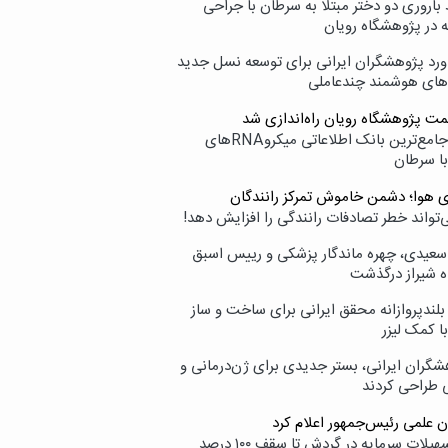
اروری دو دختر مبتلا به سرطان با جراحی
ه در پژوهشگاه رویان
ورد پژوهشگران ایرانی برای توسعه نسل جدید
‌های هوشمند چندعاملی
مت پژوهشگاه رویان راه‌اندازی شد
نامیرا؛ جامع‌ترین بانک اطلاعاتی میکروRNAهای
با سرطان
ی هوا؛ دشمن خاموش تمرکز رانندگان
‌تواند خطر تصادفات رانندگی را افزایش دهد!
سعیدی، چهره ماندگار پزشکی و رییس اسبق
ه شیراز درگذشت
بلندپروازانه محقق ایرانی برای ساخت و ساز
با کمک لیزر
شگران ایرانی، بستر جدیدی برای ژن‌درمانی و
ی طراحی کردند
ن علمی رئیس‌جمهور اعلام کرد
ارائه تسهیلات سرمایه در گردش تا سقف ۱۰۰ درصد