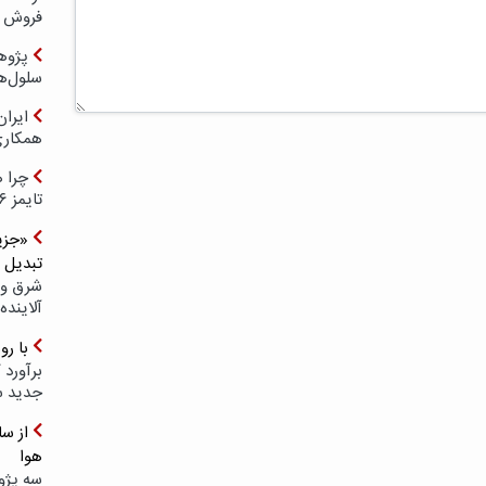
فروش د
پژوهش
سلول‌ه
ایرا
همکار
چرا ه
تایمز ۲۰۲۶ حضور ندارد؟
«جزیر
تبدیل 
شرق و 
آلاینده
با ر
برآورد 
جدید 
هوا
سه پژو