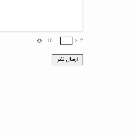
10
=
×
2