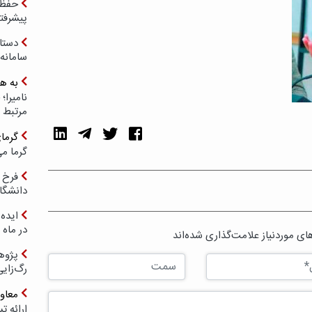
حفظ ب
پیشرفت
دستا
سامانه
به ه
مرتبط 
گرما
گرما می
فرخ 
دانشگا
ایده 
در ماه 
ی موردنیاز علامت‌گذاری شده‌اند
پژوه
رگ‌زای
معاو