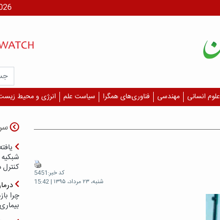
جمعه، ۶
علوم انسانی
مهندسی
فناوری‌های همگرا
سیاست علم
انرژی و محیط زیست
سر
یافته
شبکیه چ
کنترل 
کد خبر:5451
شنبه، ۲۳ مرداد، ۱۳۹۵ | 15:42
درما
چرا با
بیماری