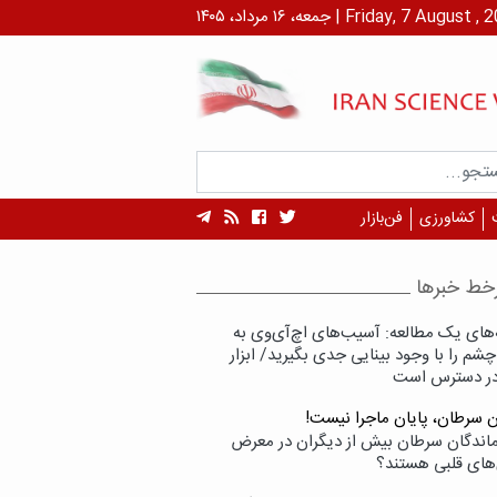
۱ مرداد، ۱۴۰۵ | Friday, 7 August , 2026
کشاورزی
فن‌بازار
خط خبرها
‌های یک مطالعه: آسیب‌های اچ‌آی‌وی به
شم را با وجود بینایی جدی بگیرید/ ابزار
در دسترس است
ن سرطان، پایان ماجرا نیست!
زماندگان سرطان بیش از دیگران در معرض
‌های قلبی هستند؟