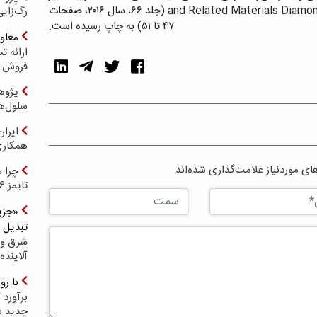
شهید رجایی- است که نتایج آن در مجله‌ی and Related Materials Diamond (جلد ۶۶، سال ۲۰۱۶، صفحات
رگ‌زای
۴۷ تا ۵۱) به چاپ رسیده است.
معاو
فروش د
پژوهش
سلول‌ه
ایرا
همکار
ی موردنیاز علامت‌گذاری شده‌اند
چرا ه
تایمز ۲۰۲۶ حضور ندارد؟
«جزیر
تبدیل 
شرق و 
آلاینده
با ر
برآورد 
جدید 