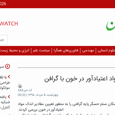
جمعه، ۶
علوم انسانی
مهندسی
فناوری‌های همگرا
سیاست علم
انرژی و محیط زیست
سر
د اعتیادآور در خون با گرافن
با ت
طراحی 
مولکول
کد خبر:544
چهارشنبه، ۵ خرداد، ۱۳۹۵ | 09:32
یافته
شبکیه چ
ان سنتز حسگر پایه گرافنی را به منطور تعیین مقادیر اندک مواد
کنترل 
اعتیادآور در خون بررسی کردند.