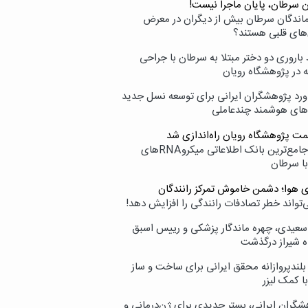
ن سرطان، پایان ماجرا نیست!
زماندگان سرطان بیش از دیگران در معرض
‌های قلبی هستند؟
اروری دو دختر مبتلا به سرطان با جراحی
ه در پژوهشگاه رویان
ورد پژوهشگران ایرانی برای توسعه نسل جدید
‌های هوشمند چندعاملی
مت پژوهشگاه رویان راه‌اندازی شد
نامیرا؛ جامع‌ترین بانک اطلاعاتی میکروRNAهای
با سرطان
ی هوا؛ دشمن خاموش تمرکز رانندگان
‌تواند خطر تصادفات رانندگی را افزایش دهد!
سعیدی، چهره ماندگار پزشکی و رییس اسبق
ه شیراز درگذشت
بلندپروازانه محقق ایرانی برای ساخت و ساز
با کمک لیزر
شگران ایرانی، بستر جدیدی برای ژن‌درمانی و