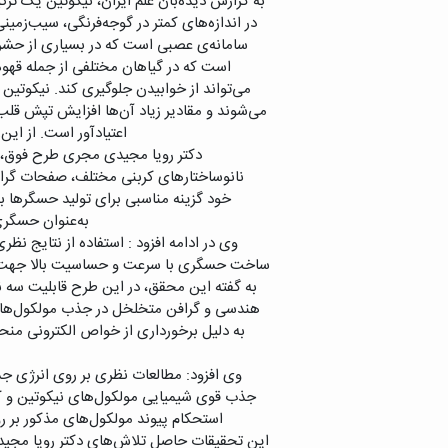
به گزارش دیده‌بان علم ایران، نیکوتین یک ترک
در اندازه‌های کمتر در گوجه‌فرنگی، سیب‌زمینی
سامانه‌ی عصبی است که در بسیاری از حشره‌
است که در گیاهان مختلفی از جمله قهوه
می‌تواند از خوابیدن جلوگیری کند. نیکوتین
می‌شوند و مقادیر زیاد آن‌ها افزایش تپش قل
اعتیادآور است. از این
دکتر رویا مجیدی مجری طرح فوق، ض
نانوساختارهای کربنی مختلف، صفحات گراف
خود گزینه‌ مناسبی برای تولید حسگرها 
به‌عنوان حسگری
وی در ادامه افزود : استفاده از نتایج ن
ساخت حسگری با سرعت و حساسیت بالا جهت تعی
به گفته این محقق، در این طرح قابلیت سه نو
هندسی و گرافن متخلخل در جذب مولکول‌های کا
به دلیل برخورداری از خواص الکترونی منحصر
وی افزود: مطالعات نظری بر روی انرژی جذب
جذب قوی شیمیایی مولکول‌های نیکوتین و ک
استحکام پیوند مولکول‌های مذکور بر 
این تحقیقات حاصل تلاش‌های دکتر رویا مجیدی