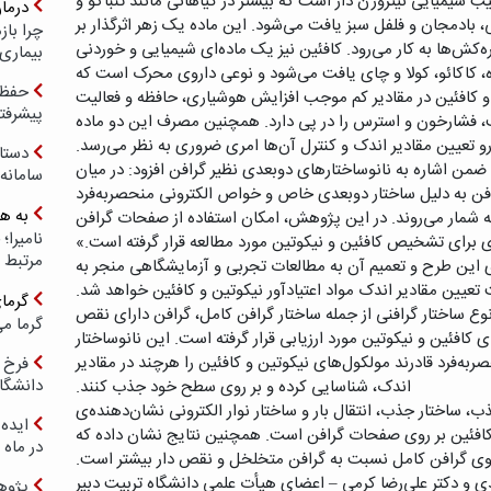
یب شیمیایی نیتروژن دار است که بیشتر در گیاهانی مانند تنباکو و
درما
، بادمجان و فلفل سبز یافت می‌شود. این ماده‌ یک زهر اثرگذار بر
چرا با
کش‌ها به کار می‌رود. کافئین نیز یک ماده‌ای شیمیایی و خوردنی
بیماری
، کاکائو، کولا و چای یافت می‌شود و نوعی داروی محرک است که
حفظ ب
 و کافئین در مقادیر کم موجب افزایش هوشیاری، حافظه و فعالیت
پیشرفت
ب، فشارخون و استرس را در پی دارد. همچنین مصرف این دو ماده
‌رو تعیین مقادیر اندک و کنترل آن‌ها امری ضروری به نظر می‌رسد.
دستا
من اشاره به نانوساختارهای دوبعدی نظیر گرافن افزود: در میان
سامانه
ن به دلیل ساختار دوبعدی خاص و خواص الکترونی منحصربه‌فرد
به ه
به شمار می‌روند. در این پژوهش، امکان استفاده از صفحات گرافن
 برای تشخیص کافئین و نیکوتین مورد مطالعه قرار گرفته است.»
مرتبط 
ظری این طرح و تعمیم آن به مطالعات تجربی و آزمایشگاهی منجر به
ین مقادیر اندک مواد اعتیادآور نیکوتین و کافئین خواهد شد.
گرما
ع ساختار گرافنی از جمله ساختار گرافن کامل، گرافن دارای نقص
گرما می
فئین و نیکوتین مورد ارزیابی قرار گرفته است. این نانوساختار
به‌فرد قادرند مولکول‌های نیکوتین و کافئین را هرچند در مقادیر
فرخ 
دانشگا
اندک، شناسایی کرده و بر روی سطح خود جذب کنند.
، ساختار جذب، انتقال بار و ساختار نوار الکترونی نشان‌دهنده‌ی
ایده 
افئین بر روی صفحات گرافن است. همچنین نتایج نشان داده که
در ماه 
روی گرافن کامل نسبت به گرافن متخلخل و نقص دار بیشتر است.
 و دکتر علی‌رضا کرمی – اعضای هیأت علمی دانشگاه تربیت دبیر
پژوه