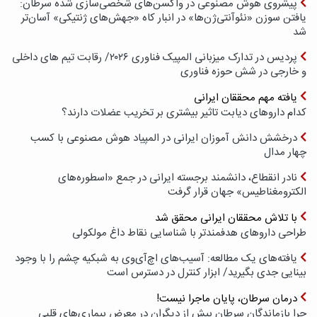
پیشروی هوش مصنوعی در واکسن‌های شخصی‌سازی شده سرطان:
یافتن سوزن «نئوآنتی‌ژن‌ها» در انبار کاه «جهش‌های ژنتیکی» آسان‌تر
شد
پردیس در تدارک میزبانی المپیک فناوری ۲۰۲۶/ رقابت تیم های داخلی
و خارجی در شش حوزه فناوری
یافته مهم محققان ایرانی
کدام داروهای دیابت تاثیر بیشتری بر تخریب عضلات دارند؟
درخشش دانش آموزان ایرانی در المپیاد هوش مصنوعی با کسب
چهار مدال
نادر انقطاع، دانشمند برجسته ایرانی در جمع «اسطوره‌های
الکترومغناطیس» جهان قرار گرفت
با تلاش محققان ایرانی محقق شد
طراحی داروهای هدفمندتر با شناسایی نقاط داغ مولکولی
یافته‌های یک مطالعه: آسیب‌های اچ‌آی‌وی به شبکیه چشم را با وجود
بینایی جدی بگیرید/ ابزار کنترل در دسترس است
درمان سرطان، پایان ماجرا نیست!
چرا بازماندگان سرطان بیش از دیگران در معرض بیماری‌های قلبی