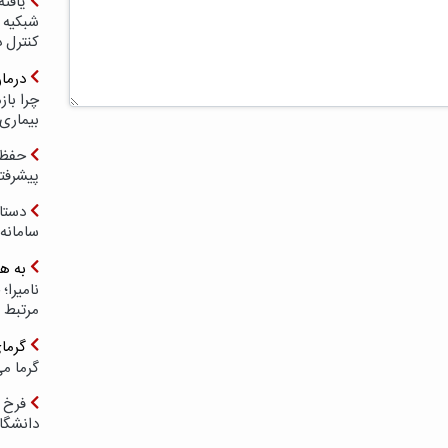
یافته
شبکیه چ
کنترل 
درما
چرا با
بیماری
حفظ ب
پیشرفت
دستا
سامانه
به ه
مرتبط 
گرما
گرما می
فرخ 
دانشگا