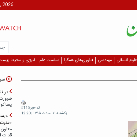
یکشنبه، ۱۸ م
علوم انسانی
مهندسی
فناوری‌های همگرا
سیاست علم
انرژی و محیط زیست
سر
در ن
ضرورت 
پسا‌کوا
کد خبر:5115
یکشنبه، ۱۷ مرداد، ۱۳۹۵ | 12:20
«رسان
«قدرت‌
معاون 
قدرت ار