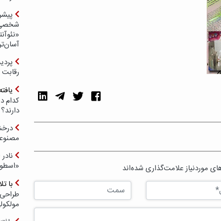
پیشر
شخصی‌س
«نئوآنت
آسان‌تر
رقابت 
یافته
کدام د
دارند؟
درخش
مصنوعی
نادر 
«اسطور
ی موردنیاز علامت‌گذاری شده‌اند
با ت
طراحی 
مولکول