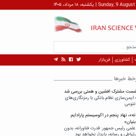
رداد، ۱۴۰۵ | Sunday, 9 August , 2026
کشاورزی
فن‌بازار
خط خبرها
شست مشترک افشین و همتی بررسی شد
ایمن‌سازی نظام بانکی با رمزنگاری‌های
نتومی
ه»، نهاد پنجم در اکوسیستم پارادایم
بنیان»
علمی رئیس جمهور: قدرت فناورانه، بدون
تباطی و رسانه، پایدار نخواهد بود