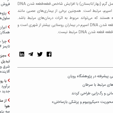
جالب توجه است که از دیدگاه اپیدمیولوژی، فصل گرم (بهار/تابستان) با افزایش شاخص قطعه‌قطعه شدن DNA
فروش د
یت اسپرم، مرتبط است. همچنین برخی از بیماری‌های عصبی مانند
پژوهش
رچگی DNA اسپرم همراه هستند که می‌تواند مربوط به اثرات درمان‌های مرتبط باشد.
سلول‌ه
برخلاف انتظار، مشاهده شد که شاخص قطعه‌قطعه شدن DNA اسپرم در بیماران روستایی بیشتر از شهری است و
ایرا
دن DNA مرتبط نیست.
همکار
چرا ه
تایمز ۲۰۲۶ حضور ندارد؟
«جزیر
تبدیل 
شرق و 
آلاینده
ی پیشرفته در پژوهشگاه رویان
با ر
برآورد 
جدید 
انی و رگ‌زایی طراحی کردند
ا محوریت «میکروبیوم و پزشکی بازساختی»
هوا
سه پژو