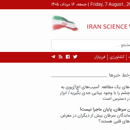
۱ مرداد، ۱۴۰۵ | Friday, 7 August , 2026
کشاورزی
فن‌بازار
خط خبرها
‌های یک مطالعه: آسیب‌های اچ‌آی‌وی به
شم را با وجود بینایی جدی بگیرید/ ابزار
در دسترس است
ن سرطان، پایان ماجرا نیست!
زماندگان سرطان بیش از دیگران در معرض
‌های قلبی هستند؟