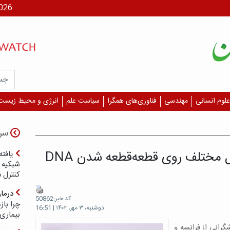
جمعه، ۶
علوم انسانی
مهندسی
فناوری‌های همگرا
سیاست علم
انرژی و محیط زیست
سر
بررسی اپیدمیولوژی اثر عوامل مختلف روی قطعه‌قطعه شدن DNA
یافته
شبکیه چ
کنترل 
درما
کد خبر:50862
چرا با
دوشنبه، ۳ مهر، ۱۴۰۲ | 16:51
بیماری
رانی از فرانسه و