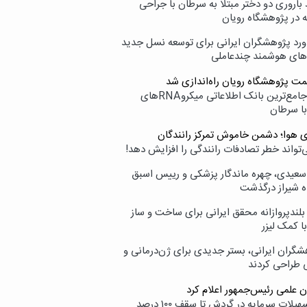
اروری دو دختر مبتلا به سرطان با جراحی
ه در پژوهشگاه رویان
ورد پژوهشگران ایرانی برای توسعه نسل جدید
‌های هوشمند چندعاملی
مت پژوهشگاه رویان راه‌اندازی شد
نامیرا؛ جامع‌ترین بانک اطلاعاتی میکروRNAهای
با سرطان
ی هوا؛ دشمن خاموش تمرکز رانندگان
‌تواند خطر تصادفات رانندگی را افزایش دهد!
سعیدی، چهره ماندگار پزشکی و رییس اسبق
ه شیراز درگذشت
بلندپروازانه محقق ایرانی برای ساخت و ساز
با کمک لیزر
شگران ایرانی، بستر جدیدی برای ژن‌درمانی و
ی طراحی کردند
ن علمی رئیس‌جمهور اعلام کرد
ارائه تسهیلات سرمایه در گردش تا سقف ۱۰۰ درصد