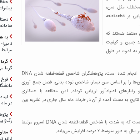
حفظ ب
 مختلف مثل سن،
پیشرفت
ی بر قطعه‌قطعه
دستا
سامانه
ن معتقد هستند که
به ه
ق، رشد جنین و کیفیت
مرتبط 
ر به ندرت در طول
گرما
گرما می
در مطالعه‌ای که به تازگی در پژوهشگاه رویان انجام شده است، پژوهشگران شاخص قطعه‌قطعه شدن DNA
فرخ 
 اسپرم بررسی و آن‌ها را بر اساس سن بیمار، شاخص توده بدنی، فصل جمع آوری
دانشگا
رفتارهای اعتیادآور ارزیابی کردند. این مطالعه با همکاری
ایده 
تایج به دست آمده از آن در خرداد ماه سال جاری در نشریه بین
در ماه 
پژوه
رگ‌زای
نتایج این تحقیقات نشان داد که سن عاملی است که به شدت با شاخص قطعه‌قطعه شدن DNA اسپرم مرتبط
معاو