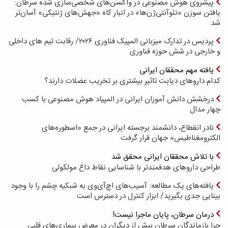
پیشروی هوش مصنوعی در واکسن‌های شخصی‌سازی شده سرطان:
یافتن سوزن «نئوآنتی‌ژن‌ها» در انبار کاه «جهش‌های ژنتیکی» آسان‌تر
شد
پردیس در تدارک میزبانی المپیک فناوری ۲۰۲۶/ رقابت تیم های داخلی
و خارجی در شش حوزه فناوری
یافته مهم محققان ایرانی
کدام داروهای دیابت تاثیر بیشتری بر تخریب عضلات دارند؟
درخشش دانش آموزان ایرانی در المپیاد هوش مصنوعی با کسب
چهار مدال
نادر انقطاع، دانشمند برجسته ایرانی در جمع «اسطوره‌های
الکترومغناطیس» جهان قرار گرفت
با تلاش محققان ایرانی محقق شد
طراحی داروهای هدفمندتر با شناسایی نقاط داغ مولکولی
یافته‌های یک مطالعه: آسیب‌های اچ‌آی‌وی به شبکیه چشم را با وجود
بینایی جدی بگیرید/ ابزار کنترل در دسترس است
درمان سرطان، پایان ماجرا نیست!
چرا بازماندگان سرطان بیش از دیگران در معرض بیماری‌های قلبی