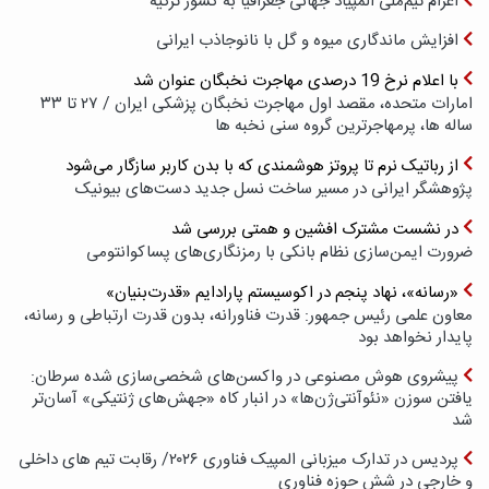
اعزام تیم‌ملی المپیاد جهانی جغرافیا به کشور ترکیه
افزایش ماندگاری میوه و گل با نانوجاذب ایرانی
با اعلام نرخ 19 درصدی مهاجرت نخبگان عنوان شد
امارات متحده، مقصد اول مهاجرت نخبگان پزشکی ایران / ۲۷ تا ۳۳
ساله ها، پرمهاجرترین گروه سنی نخبه ها
از رباتیک نرم تا پروتز هوشمندی که با بدن کاربر سازگار می‌شود
پژوهشگر ایرانی در مسیر ساخت نسل جدید دست‌های بیونیک
در نشست مشترک افشین و همتی بررسی شد
ضرورت ایمن‌سازی نظام بانکی با رمزنگاری‌های پسا‌کوانتومی
«رسانه»، نهاد پنجم در اکوسیستم پارادایم «قدرت‌بنیان»
معاون علمی رئیس جمهور: قدرت فناورانه، بدون قدرت ارتباطی و رسانه،
پایدار نخواهد بود
پیشروی هوش مصنوعی در واکسن‌های شخصی‌سازی شده سرطان:
یافتن سوزن «نئوآنتی‌ژن‌ها» در انبار کاه «جهش‌های ژنتیکی» آسان‌تر
شد
پردیس در تدارک میزبانی المپیک فناوری ۲۰۲۶/ رقابت تیم های داخلی
و خارجی در شش حوزه فناوری