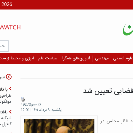
شنبه، ۱۷ مر
علوم انسانی
مهندسی
فناوری‌های همگرا
سیاست علم
انرژی و محیط زیست
سر
فضایی تعیین شد
با ت
طراحی 
مولکول
کد خبر:49270
یکشنبه، ۹ مرداد، ۱۴۰۱ | 12:01
یافته
شبکیه چ
ه ناظر مجلس در
کنترل 