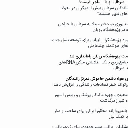
ن سرطان، پایان ماجرا نیست!
زماندگان سرطان بیش از دیگران در معرض
‌های قلبی هستند؟
اروری دو دختر مبتلا به سرطان با جراحی
ه در پژوهشگاه رویان
ورد پژوهشگران ایرانی برای توسعه نسل جدید
‌های هوشمند چندعاملی
مت پژوهشگاه رویان راه‌اندازی شد
نامیرا؛ جامع‌ترین بانک اطلاعاتی میکروRNAهای
با سرطان
ی هوا؛ دشمن خاموش تمرکز رانندگان
‌تواند خطر تصادفات رانندگی را افزایش دهد!
سعیدی، چهره ماندگار پزشکی و رییس اسبق
ه شیراز درگذشت
بلندپروازانه محقق ایرانی برای ساخت و ساز
با کمک لیزر
شگران ایرانی، بستر جدیدی برای ژن‌درمانی و