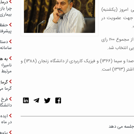
درما
چرا با
‌ امروز (یکشنبه)
بیماری
ن جهت عضویت در
حفظ ب
.
پیشرفت
لطف الله سیاهکلی، نماینده قزوین با ۱۷۸ رای از مجموع ۲۰۰ رای
دستا
یی انتخاب شد.
سامانه
به ه
وی، دانش آموخته رشته الکترونیک از دانشگاه صدا و سیما (۱۳۶۶) و فیزیک کاربردی از دانشگاه زنجان (۱۳۸۸) و
) است.
مرتبط 
گرما
گرما می
فرخ 
دانشگا
ایده 
در ماه 
جلسه می دهد
پژوه