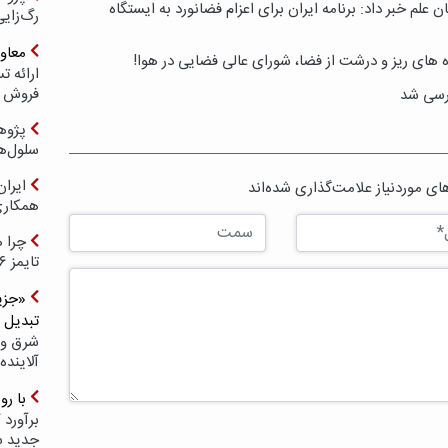
علم خبر داد: برنامه ایران برای اعزام فضانورد به ایستگاه
رگ‌زای
معاو
های ریز و درشت از فضا، شورای عالی فضایی در هوا!
فروش د
رسی شد
پژوهش
سلول‌ه
ایرا
ی موردنیاز علامت‌گذاری شده‌اند
همکار
چرا ه
تایمز ۲۰۲۶ حضور ندارد؟
«جزیر
تبدیل 
شرق و 
آلاینده
با ر
برآورد 
جدید 