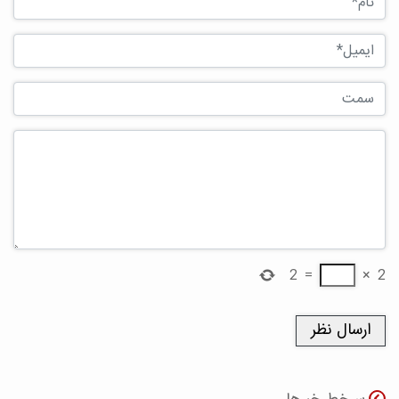
2
=
×
2