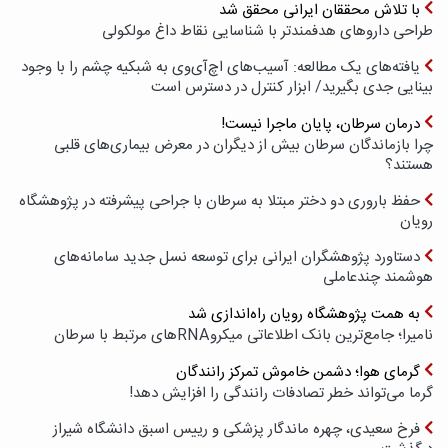
با تلاش محققان ایرانی محقق شد
طراحی داروهای هدفمندتر با شناسایی نقاط داغ مولکولی
یافته‌های یک مطالعه: آسیب‌های اچ‌آی‌وی به شبکیه چشم را با وجود
بینایی جدی بگیرید/ ابزار کنترل در دسترس است
درمان سرطان، پایان ماجرا نیست!
چرا بازماندگان سرطان بیش از دیگران در معرض بیماری‌های قلبی
هستند؟
حفظ باروری دو دختر مبتلا به سرطان با جراحی پیشرفته در پژوهشگاه
رویان
دستاورد پژوهشگران ایرانی برای توسعه نسل جدید سامانه‌های
هوشمند چندعاملی
به همت پژوهشگاه رویان راه‌اندازی شد
نامیرا؛ جامع‌ترین بانک اطلاعاتی میکروRNAهای مرتبط با سرطان
گرمای هوا؛ دشمن خاموش تمرکز رانندگان
گرما می‌تواند خطر تصادفات رانندگی را افزایش دهد!
فرخ سعیدی، چهره ماندگار پزشکی و رییس اسبق دانشگاه شیراز