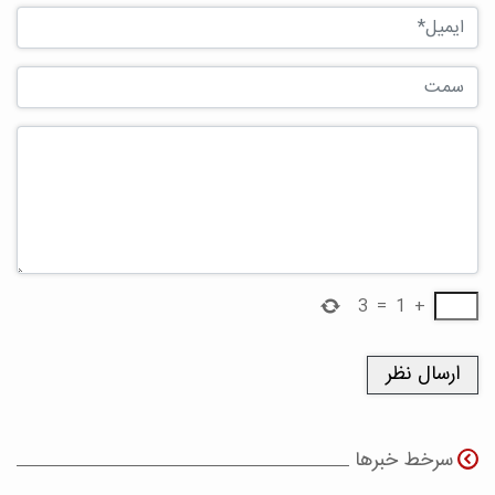
3
=
1
+
سرخط خبرها