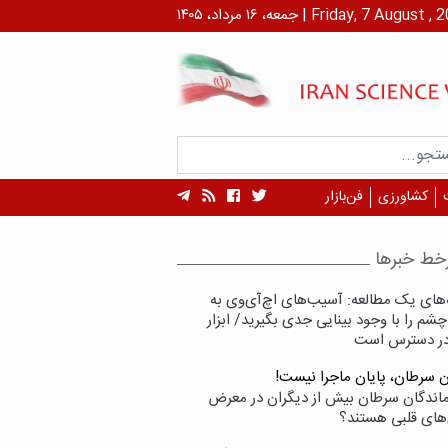
۱ مرداد، ۱۴۰۵ | Friday, 7 August , 2026
کشاورزی
فن‌بازار
خط خبرها
‌های یک مطالعه: آسیب‌های اچ‌آی‌وی به
شم را با وجود بینایی جدی بگیرید/ ابزار
در دسترس است
ن سرطان، پایان ماجرا نیست!
زماندگان سرطان بیش از دیگران در معرض
‌های قلبی هستند؟