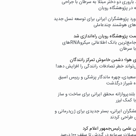
اروری دو دختر مبتلا به سرطان با جراحی
ه در پژوهشگاه رویان
ورد پژوهشگران ایرانی برای توسعه نسل جدید
‌های هوشمند چندعاملی
مت پژوهشگاه رویان راه‌اندازی شد
نامیرا؛ جامع‌ترین بانک اطلاعاتی میکروRNAهای
با سرطان
ی هوا؛ دشمن خاموش تمرکز رانندگان
‌تواند خطر تصادفات رانندگی را افزایش دهد!
سعیدی، چهره ماندگار پزشکی و رییس اسبق
ه شیراز درگذشت
بلندپروازانه محقق ایرانی برای ساخت و ساز
با کمک لیزر
شگران ایرانی، بستر جدیدی برای ژن‌درمانی و
ی طراحی کردند
ن علمی رئیس‌جمهور اعلام کرد
ارائه تسهیلات سرمایه در گردش تا سقف ۱۰۰ درصد