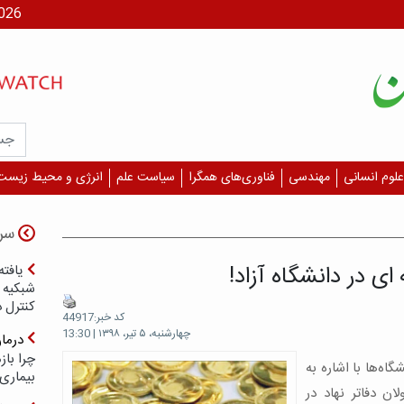
جمعه، ۶
علوم انسانی
مهندسی
فناوری‌های همگرا
سیاست علم
انرژی و محیط زیست
سر
یافته
شبکیه چ
کنترل 
کد خبر:44917
چهارشنبه، ۵ تیر، ۱۳۹۸ | 13:30
درما
چرا با
اه‌ها با اشاره به
بیماری
ولان دفاتر نهاد در