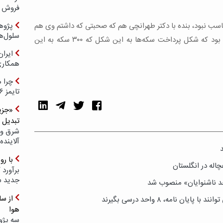
فروش د
ب نبود، بنده با دکتر طهرانچی هم که صحبتی که داشتم وی هم
پژوهش
سلول‌ه
گلایه‌مند بود ظاهراً نامه‌ای را به همکاران زده بود که شکل پرداخت سکه‌ها به این شکل که ۳۰۰ سکه به این
ایرا
همکار
چرا ه
تایمز ۲۰۲۶ حضور ندارد؟
«جزیر
تبدیل 
شرق و 
آلاینده
با ر
اله در انگلستان
برآورد 
جدید 
حد ناشنوایان» منصوب شد
 نامه، ۸ واحد درسی بگیرند
هوا
سه پژو