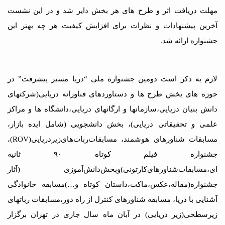
مهلت دریافت اثر و طرح های هر بخش دایر شد و در این نشست
آخرین پیشنهادات و نظرات برای افزایش کیفیت هر چه بهتر این
جشنواره ارائه شد.
لازم به ذکر است دومین جشنواره ملی “دریا مسیر پیشرفت” در
حوزه های بخش طرح ها و دستاوردهای فناورانه دریایی(شرکتهای
دانش بنیان دریایی،سازمانها و ارگانهای دریایی،دانشگاه ها و مراکز
علمی و تحقیقاتی دریایی)، بخش دانشجویی (شامل ایده بازار،
مسابقات شناورهای هوشمند، مسابقات‌ربات‌های‌زیردریایی(ROV)،
جشنواره فیلم کوتاه ۹۰ ثانیه
ای،مسابقات‌شناورهای‌کارتونی)وبخش‌دانش‌آموزی (آثار
جشنواره(مقاله،عکس،ماکت،داستان کوتاه و…)مسابقه خانوادگی
آشنایی با دریا، مسابقه شنا
ورهای کنترل از راه دور،مسابقات رباتهای
زیرسطحی(زیر دریایی) در آبان ماه سال جاری در تهران برگزار